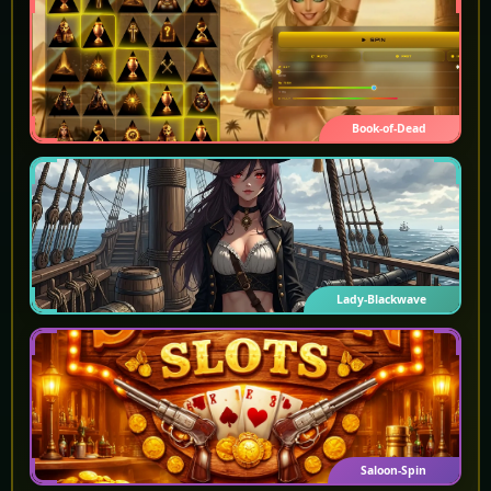
Book-of-Dead
Lady-Blackwave
Saloon-Spin