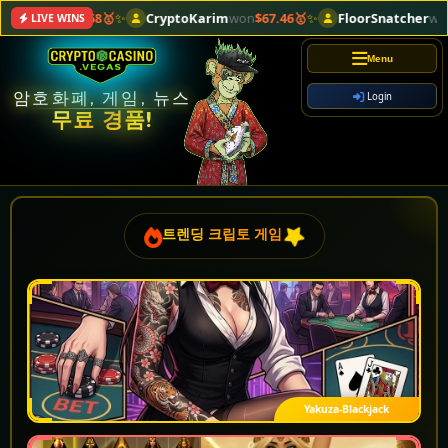
AirdropNinja
won
$134.68🥇
✨
CryptoKarim
won
$67.46
LIVE WINS
Menu
암호화폐, 게임, 뉴스
Login
무료 경품!
트렌딩 크립토 게임
Yakuza-Blackjack