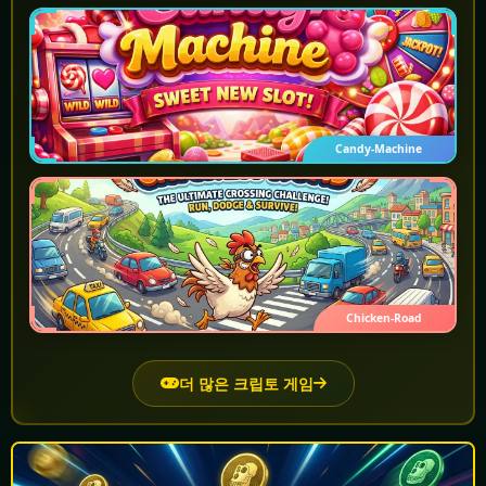
Candy-Machine
Chicken-Road
더 많은 크립토 게임