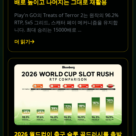
배로 높이고 나머지는 그대로 재활용
Play'n GO의 Treats of Terror 2는 원작의 96.2%
RTP, 5x5 그리드, 스캐터 페이 메커니즘을 유지합
니다. 최대 승리는 15000배로 ...
더 읽기
2026 월드컵이 축구 슬롯 골드러시를 촉발