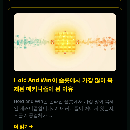
Hold And Win이 슬롯에서 가장 많이 복
제된 메커니즘이 된 이유
Hold and Win은 온라인 슬롯에서 가장 많이 복제
된 메커니즘입니다. 이 메커니즘이 어디서 왔는지,
모든 제공업체가 ...
더 읽기