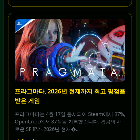
프라그마타, 2026년 현재까지 최고 평점을
받은 게임
프라그마타는 4월 17일 출시되어 Steam에서 97%,
OpenCritic에서 87점을 기록했습니다. 캡콤의 새
로운 SF IP가 2026년 현재�...