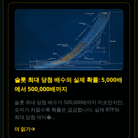
슬롯 최대 당첨 배수의 실제 확률: 5,000배
에서 500,000배까지
슬롯 최대 당첨 배수가 500,000배까지 치솟았지만,
숫자가 커질수록 확률은 급감합니다. 실제 RTP와
최대 당첨 데이�...
더 읽기