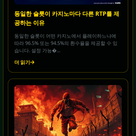
동일한 슬롯이 카지노마다 다른 RTP를 제
공하는 이유
동일한 슬롯이 어떤 카지노에서 플레이하느냐에
따라 96.5% 또는 94.5%의 환수율을 제공할 수 있
습니다. 설정 가능�...
더 읽기