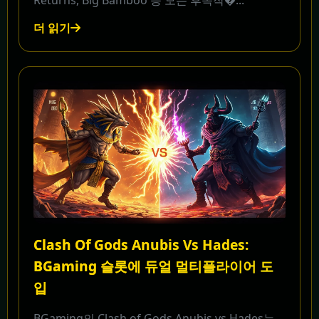
더 읽기
Clash Of Gods Anubis Vs Hades:
BGaming 슬롯에 듀얼 멀티플라이어 도
입
BGaming의 Clash of Gods Anubis vs Hades는