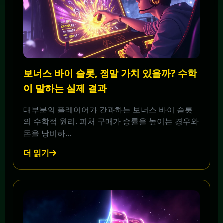
보너스 바이 슬롯, 정말 가치 있을까? 수학
이 말하는 실제 결과
대부분의 플레이어가 간과하는 보너스 바이 슬롯
의 수학적 원리. 피처 구매가 승률을 높이는 경우와
돈을 낭비하...
더 읽기