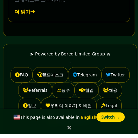
더 읽기
🍌 Powered by Bored Limited Group 🍌
FAQ
헬프데스크
Telegram
Twitter
Referrals
승수
협업
채용
정보
우리의 이야기 & 비전
Legal
This page is also available in
English
Switch →
Advertise With Us
✕