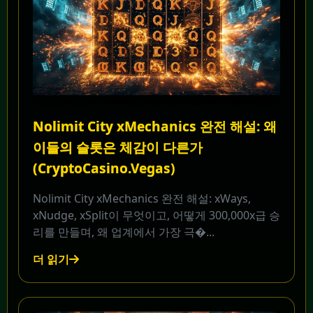
Nolimit City xMechanics 완전 해설: 왜
이들의 슬롯은 체감이 다른가
(CryptoCasino.Vegas)
Nolimit City xMechanics 완전 해설: xWays,
xNudge, xSplit이 무엇이고, 어떻게 300,000x급 승
리를 만들며, 왜 업계에서 가장 극�...
더 읽기