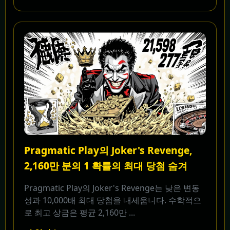
Pragmatic Play의 Joker's Revenge,
2,160만 분의 1 확률의 최대 당첨 숨겨
Pragmatic Play의 Joker's Revenge는 낮은 변동
성과 10,000배 최대 당첨을 내세웁니다. 수학적으
로 최고 상금은 평균 2,160만 ...