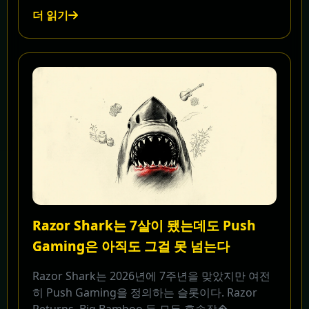
더 읽기
Razor Shark는 7살이 됐는데도 Push
Gaming은 아직도 그걸 못 넘는다
Razor Shark는 2026년에 7주년을 맞았지만 여전
히 Push Gaming을 정의하는 슬롯이다. Razor
Returns, Big Bamboo 등 모든 후속작�...