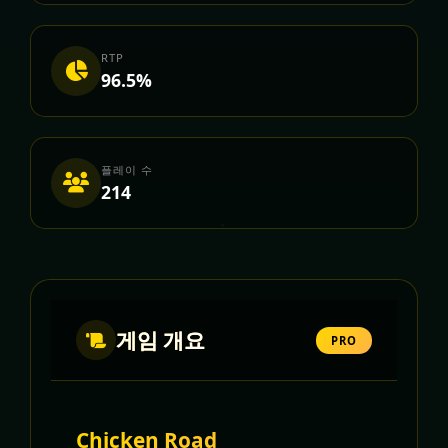
RTP
96.5%
플레이 수
214
게임 개요
PRO
Chicken Road