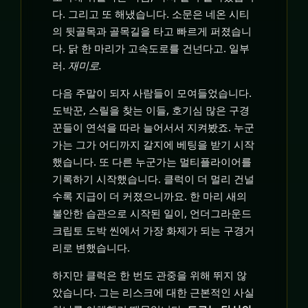
다. 그리고 또 해냈습니다. 소문은 네온 시티
의 뒷골목과 골목길을 타고 빠르게 퍼졌습니
다. 닭 한 마리가 고속도로를 건넌다고. 일부
러.
재미로.
다음 주말이 되자 사람들이 모여들었습니다.
도박꾼, 스릴을 찾는 이들, 호기심 많은 구경
꾼들이 연석을 따라 늘어서서 지켜봤죠. 누군
가는 그가 어디까지 갈지에 베팅을 받기 시작
했습니다. 또 다른 누군가는 멀티플라이어를
기록하기 시작했습니다. 클럭이 더 멀리 건널
수록 지급이 더 커졌으니까요. 한 마리 새의
불안한 습관으로 시작된 일이, 언더그라운드
크립토 도박 씬에서 가장 화제가 되는 구경거
리로 변했습니다.
하지만 클럭은 한 번도 관중을 위해 뛰지 않
았습니다. 그는 리스크에 대한 근본적인 사실