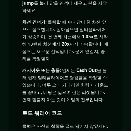
Jump
를 눌러 닭을 연석에 세우고 런을 시작
하세요.
차선 건너기:
클릭할 때마다 닭이 한 차선 앞
으로 점프합니다. 살아남으면 멀티플라이어
가 상승하며, 첫 번째 차선에서
1.05x
로 시작
해 13번째 차선에서
20x
까지 가속합니다. 매
점프는 새로운 선택입니다. 운에 맡길지, 승
리를 확정할지.
캐시아웃 또는 충돌:
언제든
Cash Out
을 눌
러 현재 멀티플라이어로 당첨금을 확정할 수
있습니다. 너무 오래 기다리면 차량이 라운드
를 끝내고, 베팅은 잃으며 런은 리셋됩니다.
언제 멈출지 아는 것이 게임의 전부입니다.
로드 워리어 코드
클럭은 자신의 철학을 글로 남기지 않았지만,