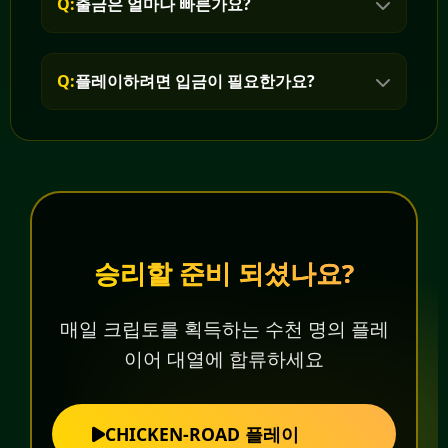
Q:
출금은 얼마나 빠른가요?
Q:
플레이하려면 입금이 필요한가요?
승리할 준비 되셨나요?
매일 크립토를 획득하는 수천 명의 플레
이어 대열에 합류하세요
CHICKEN-ROAD 플레이