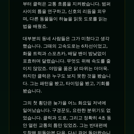
부터 클럭은 교통 흐름을 지켜봤습니다. 범퍼
사이의 틈을 연구하고, 신호의 리듬을 외우
며, 다른 동물들이 하늘을 읽듯 도로를 읽는
법을 배웠죠.
대부분의 동네 사람들은 그가 미쳤다고 생각
했습니다. 그때의 고속도로는 6차선이었고,
화물 트럭과 스포츠카, 배달 밴이 밤낮없이
포효하며 달렸습니다. 무엇도 위해 속도를 줄
이지 않았죠. 야망을 품은 닭 따위는 더더욱.
하지만 클럭은 누구도 보지 못한 것을 봤습니
다. 그는 패턴을 봤고, 타이밍을 봤고, 기회를
봤습니다.
그의 첫 횡단은 늦가을 어느 화요일 저녁에
일어났습니다. 구경꾼도, 요란한 분위기도 없
었습니다. 클럭과 도로, 그리고 정확히 4초 동
안 열린 교통의 틈만 있었죠. 그는 반대편에
도착해 뒤돌아본 다음, 다시 걸어 돌아왔습니