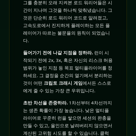
그를 충분히 오래 지켜본 로드 워리어들은 시
간이 지나며 그것을 하나씩 맞춰냈습니다. 그
것은 단순히 로드 워리어 코드로 알려졌고,
고속도로에서 진지하게 플레이하는 모든 플
레이어가 따르는 불문율의 원칙이 되었습니
다.
들어가기 전에 나갈 지점을 정하라.
런이 시
작되기 전에 2x, 3x, 혹은 자신의 리스크 허용
범위가 놓인 지점 등 목표 멀티플라이어를 정
하세요. 그 결정을 순간의 열기에서 분리하는
것이 어떤
크립토 크래시 게임
에서든 스스로
에게 줄 수 있는 가장 큰 우위입니다.
초반 차선을 존중하라.
1차선부터 4차선까지
는 생존 확률이 가장 높습니다. 낮은 멀티플
라이어로 꾸준히 런을 쌓으면 세션의 완충을
만들 수 있고, 올인으로 날려버리지 않으면서
계산된 고위험 시도를 할 수 있습니다. 클럭