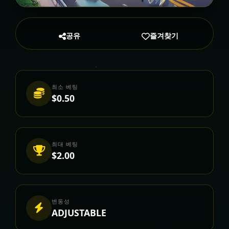
공유
즐겨찾기
최소 베팅
$0.50
최대 베팅
$2.00
변동성
ADJUSTABLE