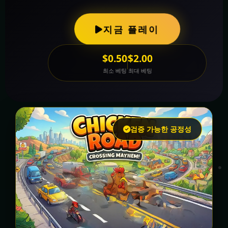
지금 플레이
$0.50
$2.00
최소 베팅
최대 베팅
검증 가능한 공정성