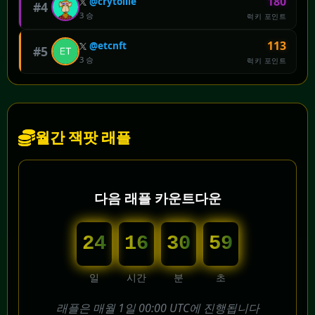
180
@crytollie
#4
3 승
럭키 포인트
113
@etcnft
#5
3 승
럭키 포인트
월간 잭팟 래플
다음 래플 카운트다운
24
16
30
58
일
시간
분
초
래플은 매월 1일 00:00 UTC에 진행됩니다