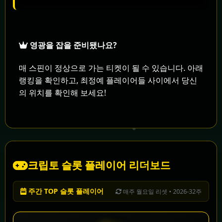
영광을 잡을 준비됐나요?
매 스핀이 정상으로 가는 티켓이 될 수 있습니다. 아래
랭킹을 확인하고, 최정예 플레이어들 사이에서 당신
의 위치를 확인해 보세요!
크립토 슬롯 플레이어 리더보드
주간 TOP 슬롯 플레이어
매주 월요일 리셋 • 2026-32주