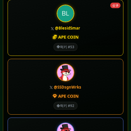
신규
@BlesidSmar
APE COIN
럭키 #53
@SSDsgnWrks
APE COIN
럭키 #92