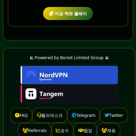
지금 잭팟 플레이
🍌 Powered by Bored Limited Group 🍌
FAQ
헬프데스크
Telegram
Twitter
Referrals
승수
협업
채용