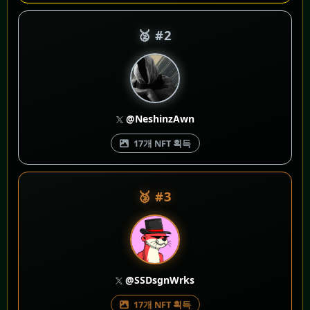
🥈 #2
@NeshinzAwn
17개 NFT 획득
🥉 #3
@SSDsgnWrks
17개 NFT 획득