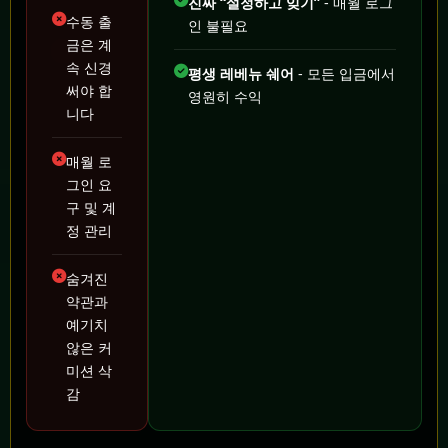
진짜 “설정하고 잊기”
- 매월 로그
수동 출
인 불필요
금은 계
속 신경
평생 레베뉴 쉐어
- 모든 입금에서
써야 합
영원히 수익
니다
매월 로
그인 요
구 및 계
정 관리
숨겨진
약관과
예기치
않은 커
미션 삭
감