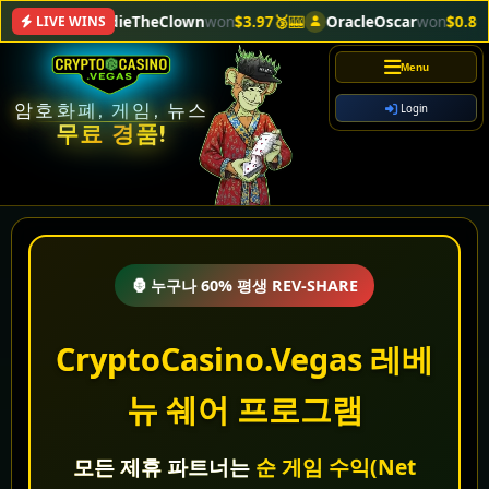
EddieTheClown
won
$3.97🥉
🎰
OracleOscar
won
$0.80🍌

LIVE WINS
Menu
암호화폐, 게임, 뉴스
Login
무료 경품!
🦍 누구나 60% 평생 REV-SHARE
CryptoCasino.Vegas 레베
뉴 쉐어 프로그램
모든 제휴 파트너는
순 게임 수익(Net