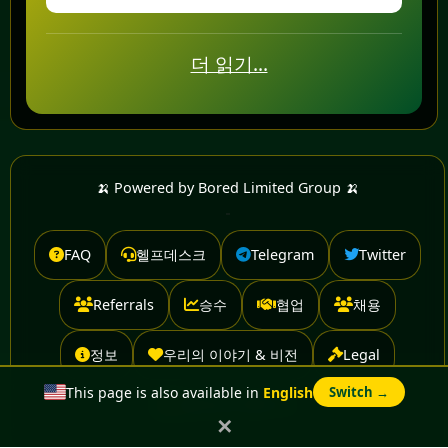
더 읽기...
🍌 Powered by Bored Limited Group 🍌
FAQ
헬프데스크
Telegram
Twitter
Referrals
승수
협업
채용
정보
우리의 이야기 & 비전
Legal
This page is also available in
English
Switch →
Advertise With Us
✕