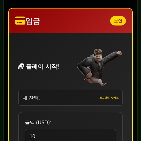
입금
보안
플레이 시작!
내 잔액:
로그인해 주세요
금액 (USD):