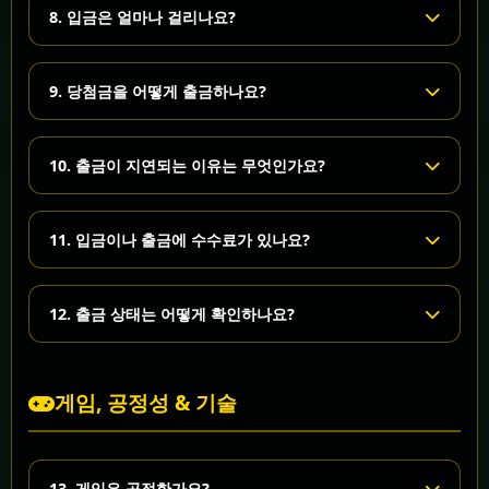
Cloudflare 엔터프라이즈급 보호
8. 입금은 얼마나 걸리나요?
주소 또는 QR로 전송
Anti-DDoS 레이어
아직 크립토가 없나요? 아래에서 구매할 수 있습니다:
암호화 저장소
코인에 따라 다릅니다:
9. 당첨금을 어떻게 출금하나요?
엄격한 ISO 유사 보안 프레임워크
Changelly
BTC: 몇 분
사기 방지 시스템
Kraken
ETH: 네트워크 기분에 따라 빠르거나 느림
Wallet 열기 → Withdraw → 크립토 주소 입력 →
다중 레이어 리스크 분석
10. 출금이 지연되는 이유는 무엇인가요?
Coinbase
Confirm.
USDT/USDC: 보통 빠름
운영 자금에 대한 콜드월렛 보호
원하는 어떤 거래소든
SOL: 눈 깜빡하면 끝
출금의 99 percent는 즉시 처리됩니다. 나머지 1
가능한 이유:
지름길 없음. 대충도 없음. 안전은 타협 0.
percent는 수동 검토가 필요할 수 있습니다(보통 24시
11. 입금이나 출금에 수수료가 있나요?
Layer 2s: 말도 안 되게 빠름
저희는 Kraken 또는 Coinbase와 파트너십 관계가 아닙
큰 금액 출금(수동 검증)
간 이내).
니다. 그냥 다들 아는 곳이라 언급한 것뿐이에요.
Wallet에서 실시간 상태를 보여드립니다. 블록체인 익
의심 활동 체크
CryptoCasino.Vegas는 수수료 0입니다. 블록체인 마
스플로러로 트랜잭션 추적도 가능합니다.
12. 출금 상태는 어떻게 확인하나요?
이너들은요? 네, 그들은 수수료를 받습니다 — 그건 그
지갑 주소 오류
들에게 따지세요.
네트워크 혼잡
Wallet History에서 다음을 확인할 수 있습니다:
저희는 출금에서 한 푼도 떼지 않습니다.
컴플라이언스 체크
게임, 공정성 & 기술
Pending
확실하지 않다면 Help Desk 티켓을 열어주세요.
Processing
Completed
13. 게임은 공정한가요?