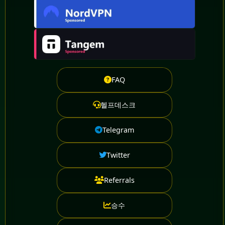
FAQ
헬프데스크
Telegram
Twitter
Referrals
승수