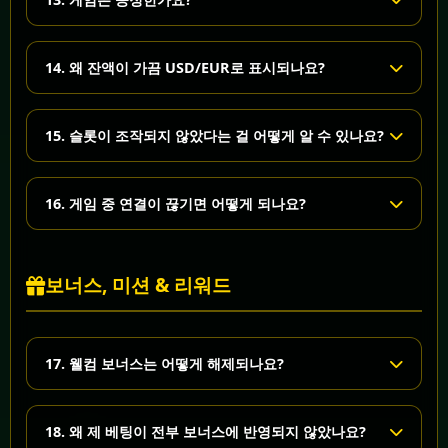
Failed (설명 포함)
100 percent.
모든 것이 투명합니다.
14. 왜 잔액이 가끔 USD/EUR로 표시되나요?
모든 게임은 라이선스 보유, 감사 완료, 전 세계적으로
신뢰받는 개발사에서 제공합니다. 또한 많은 게임은
일부 게임 제공사는 아직도 선사시대에 살고 있어서, 순
provably fair를 지원해, 결과를 직접 검증할 수 있습니
15. 슬롯이 조작되지 않았다는 걸 어떻게 알 수 있나요?
수 크립토 잔액 표시를 지원하지 않습니다.
다.
그래서 게임 플레이를 위해서만 화면상으로 잔액을 법
조작은 모든 걸 망치기 때문입니다.
크립토 투명성 + 업계 감사 = 진짜 공정성.
정화폐로 환산해 보여드립니다. 자금은 100 percent 크
16. 게임 중 연결이 끊기면 어떻게 되나요?
진실은 이렇습니다:
립토 그대로 유지됩니다.
진정하세요. 아무것도 잃지 않습니다.
CryptoCasino.Vegas는 하우스 엣지로 수익을 냅니
보너스, 미션 & 리워드
다(보통 게임에 따라 3 to 5 percent)
대부분의 게임은 백그라운드에서 계속 진행됩니다
나머지 95 to 거의 100 percent의 베팅 금액은 게
연결이 끊긴 사이 라운드가 끝나면, 당첨금은 자동
임 플레이를 통해 플레이어에게 돌아갑니다
으로 반영됩니다
저희는 한 사람이 지는 것에서가 아니라, 많은 사람
17. 웰컴 보너스는 어떻게 해제되나요?
재접속하면 중단했던 지점부터 이어집니다
이 플레이할 때 이득을 봅니다
여기서는 끊김으로 손해 보지 않습니다.
조작은 수익을 늘리지 않습니다 — 수익을 파괴합니
최소 20 USDT를 입금하면 다음을 받습니다:
18. 왜 제 베팅이 전부 보너스에 반영되지 않았나요?
다