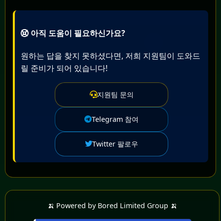
네 — 모든 도박이 그렇듯이요.
킨들에서도 부드럽게 돌아갑니다.
라이브 카지노
이길 수도 있고, 질 수도 있고, 멘탈이 무너질 수도 있습
룰렛
아직 도움이 필요하신가요?
니다.
토너먼트
책임감 있게 플레이하고, 감당할 수 있는 만큼만 리스크
커스텀 테마의 CCV 오리지널 독점작
원하는 답을 찾지 못하셨다면, 저희 지원팀이 도와드
를 지세요.
릴 준비가 되어 있습니다!
새 게임은 매주 추가됩니다.
지원팀 문의
Telegram 참여
Twitter 팔로우
🍌 Powered by Bored Limited Group 🍌