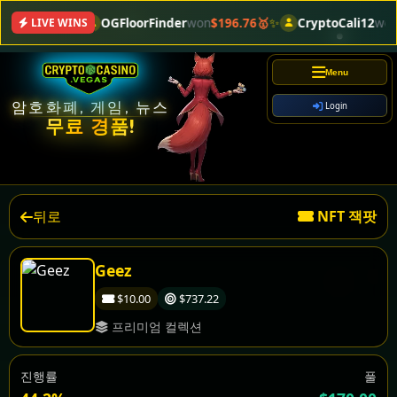
OGFloorFinder
won
$196.76🥇
✨
CryptoCali12
won
LIVE WINS
Menu
암호화폐, 게임, 뉴스
Login
무료 경품!
뒤로
NFT 잭팟
Geez
$10.00
$737.22
프리미엄 컬렉션
진행률
풀