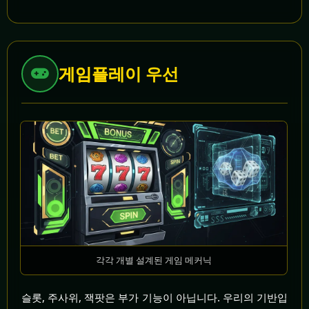
게임플레이 우선
각각 개별 설계된 게임 메커닉
슬롯, 주사위, 잭팟은 부가 기능이 아닙니다. 우리의 기반입