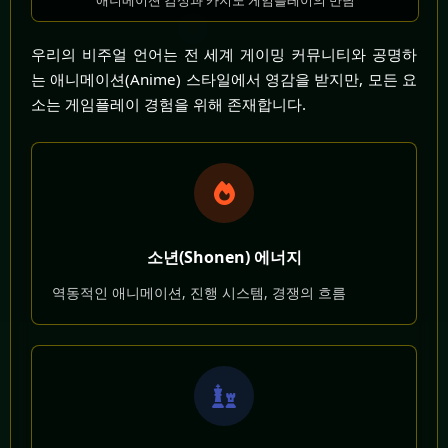
우리의 비주얼 언어는 전 세계 게이밍 커뮤니티와 공명하
는 애니메이션(Anime) 스타일에서 영감을 받지만, 모든 요
소는 게임플레이 경험을 위해 존재합니다.
소년(Shonen) 에너지
역동적인 애니메이션, 진행 시스템, 경쟁의 흐름