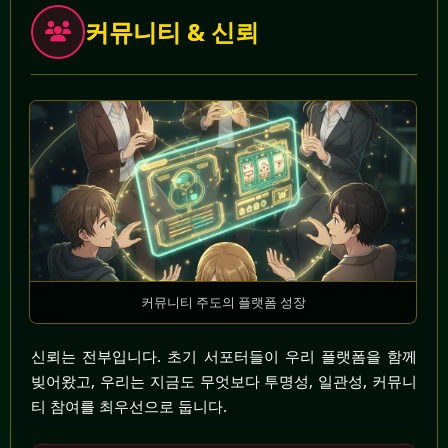
커뮤니티 & 신뢰
커뮤니티 주도의 플랫폼 성장
신뢰는 전부입니다. 초기 서포터들이 우리 플랫폼을 함께
빚어왔고, 우리는 지금도 무엇보다 투명성, 일관성, 커뮤니
티 참여를 최우선으로 둡니다.