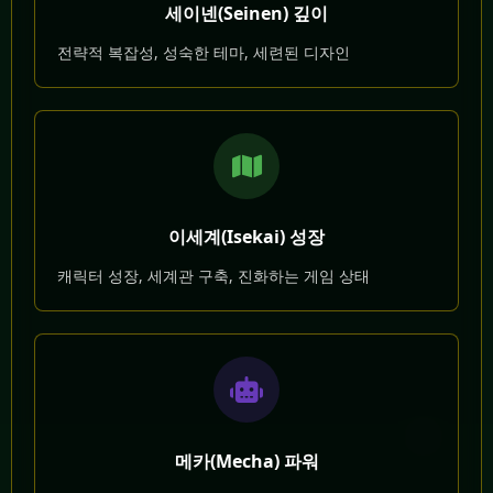
세이넨(Seinen) 깊이
전략적 복잡성, 성숙한 테마, 세련된 디자인
이세계(Isekai) 성장
캐릭터 성장, 세계관 구축, 진화하는 게임 상태
메카(Mecha) 파워