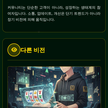
커뮤니티는 단순한 고객이 아니라, 성장하는 생태계의 참
여자입니다. 소통, 업데이트, 개선은 단기 트렌드가 아니라
장기 비전에 의해 움직입니다.
다른 비전