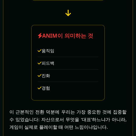
ANIM이 의미하는 것
움직임
피드백
진화
경험
이 근본적인 전환 덕분에 우리는 가장 중요한 것에 집중할
수 있었습니다: 자산으로서 무엇을 ‘대표’하느냐가 아니라,
게임이 실제로 플레이할 때 어떤 느낌이냐입니다.