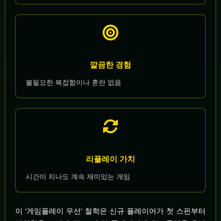
깔끔한 경험
불필요한 복잡함이나 혼란 없음
리플레이 가치
시간이 지나도 계속 재미있는 게임
이 ‘게임플레이 우선’ 철학은 신규 플레이어가 첫 스핀부터