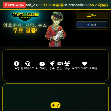
ETHLord_23
won
$1.80🍌
🎰
MicroShark
won
$8.23🥉
🎰
ApeFe
LIVE WINS
Menu
암호화폐, 게임, 뉴스
Login
무료 경품!
FAQ
헬프데스크
AI 게이밍
승수
협업
채용
우리의 이야기 & 비전