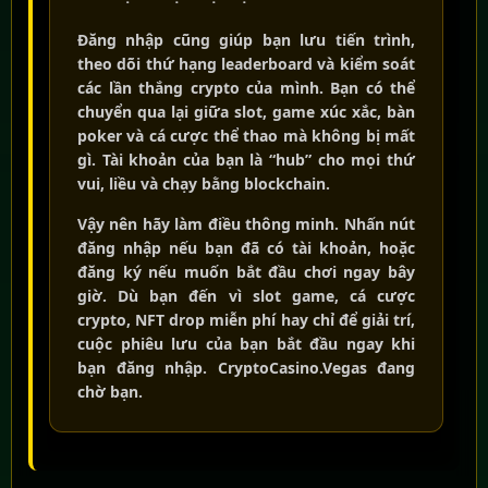
Đăng nhập cũng giúp bạn lưu tiến trình,
theo dõi thứ hạng leaderboard và kiểm soát
các lần thắng crypto của mình. Bạn có thể
chuyển qua lại giữa slot, game xúc xắc, bàn
poker và cá cược thể thao mà không bị mất
gì. Tài khoản của bạn là “hub” cho mọi thứ
vui, liều và chạy bằng blockchain.
Vậy nên hãy làm điều thông minh. Nhấn nút
đăng nhập nếu bạn đã có tài khoản, hoặc
đăng ký nếu muốn bắt đầu chơi ngay bây
giờ. Dù bạn đến vì slot game, cá cược
crypto, NFT drop miễn phí hay chỉ để giải trí,
cuộc phiêu lưu của bạn bắt đầu ngay khi
bạn đăng nhập. CryptoCasino.Vegas đang
chờ bạn.