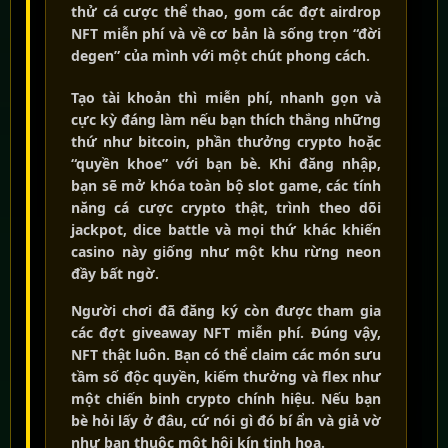
thử cá cược thể thao, gom các đợt airdrop
NFT miễn phí và về cơ bản là sống trọn “đời
degen” của mình với một chút phong cách.
Tạo tài khoản thì miễn phí, nhanh gọn và
cực kỳ đáng làm nếu bạn thích thắng những
thứ như bitcoin, phần thưởng crypto hoặc
“quyền khoe” với bạn bè. Khi đăng nhập,
bạn sẽ mở khóa toàn bộ slot game, các tính
năng cá cược crypto thật, trình theo dõi
jackpot, dice battle và mọi thứ khác khiến
casino này giống như một khu rừng neon
đầy bất ngờ.
Người chơi đã đăng ký còn được tham gia
các đợt giveaway NFT miễn phí. Đúng vậy,
NFT thật luôn. Bạn có thể claim các món sưu
tầm số độc quyền, kiếm thưởng và flex như
một chiến binh crypto chính hiệu. Nếu bạn
bè hỏi lấy ở đâu, cứ nói gì đó bí ẩn và giả vờ
như bạn thuộc một hội kín tinh hoa.