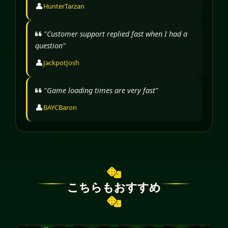
👤
HunterTarzan
"Customer support replied fast when I had a
question"
👤
JackpotJosh
"Game loading times are very fast"
👤
BAYCBaron
こちらもおすすめ