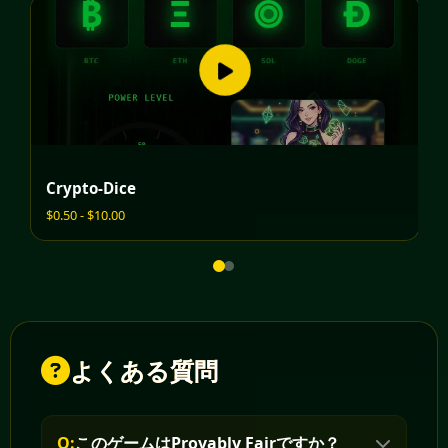
Crypto-Dice
L
$0.50 - $10.00
$0
よくある質問
Q:
このゲームはProvably Fairですか？