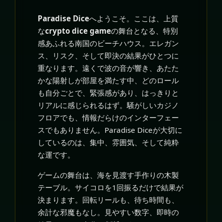
Paradise Dice
へようこそ。ここは、上質
な
crypto dice game
の舞台となる、特別
感あふれる南国のビーチハウス。エレガン
ス、リスク、そして即決の結果がひとつに
重なります。遠くで波の音が響き、あたた
かな陽射しが部屋を満たす中、どのロール
も自分ごとで、緊張感があり、はっきりと
リアルに感じられるはず。騒がしいカジノ
フロアでも、情報だらけのインターフェー
スでもありません。Paradise Diceが大切に
しているのは、集中、雰囲気、そして純粋
な運です。
ゲームの舞台は、海を見渡す手作りの木製
テーブル。サイコロを1回振るだけで結果が
決まります。回転リールも、待ち時間も、
余計な邪魔もなし。見やすい数字、即時の