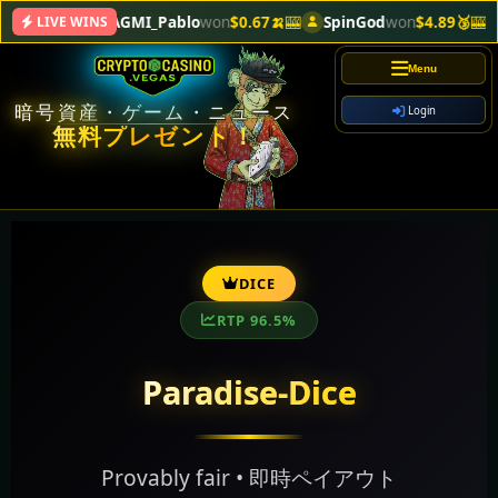
WAGMI_Pablo
won
$0.67🍌
🎰
SpinGod
won
$4.89🥉
🎰
B
LIVE WINS
Menu
暗号資産・ゲーム・ニュース
Login
無料プレゼント！
DICE
RTP 96.5%
Paradise-Dice
Provably fair • 即時ペイアウト