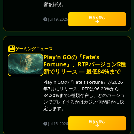
響を解説。
続きを読む
Jul 19, 2026
ゲーミングニュース
Play'n GOの『Fate's
Fortune』、RTPバージョン5種
類でリリース — 最低84%まで
Play'n GOの『Fate's Fortune』が2026
年7月にリリース。RTPは96.20%から
84.20%まで5種類存在し、どのバージョ
ンでプレイするかはカジノ側が静かに決
定します。
続きを読む
Jul 15, 2026