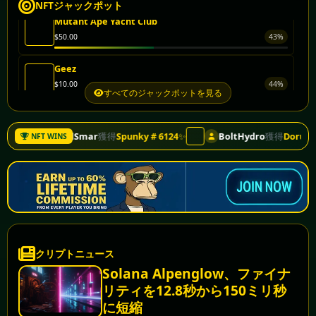
NFTジャックポット
Mutant Ape Yacht Club
$50.00
43%
Geez
$10.00
44%
すべてのジャックポットを見る
BlesidSmar
獲得
Spunky # 6124
✨
BoltHydro
獲得
Doruzu #54
NFT WINS
クリプトニュース
Solana Alpenglow、ファイナ
リティを12.8秒から150ミリ秒
に短縮