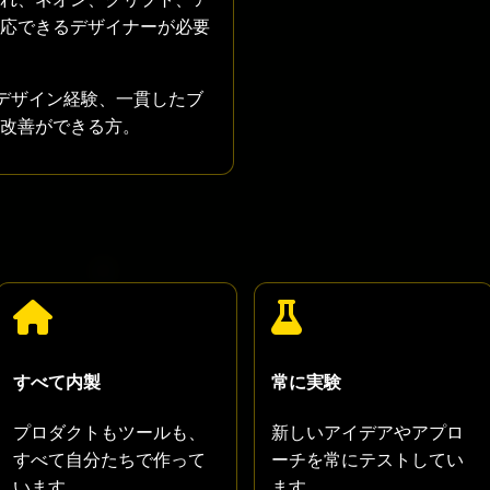
応できるデザイナーが必要
デザイン経験、一貫したブ
改善ができる方。
すべて内製
常に実験
プロダクトもツールも、
新しいアイデアやアプロ
すべて自分たちで作って
ーチを常にテストしてい
います。
ます。