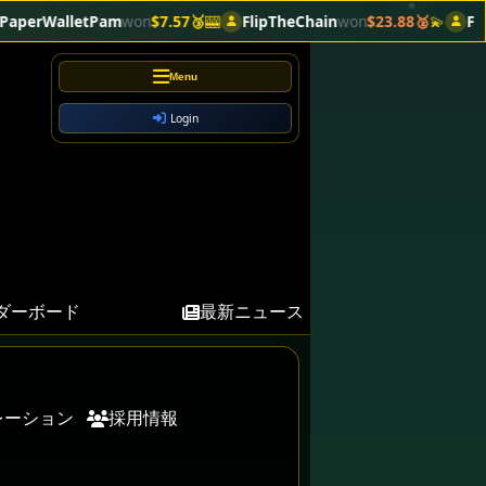
Pam
won
$7.57🥉
🎰
FlipTheChain
won
$23.88🥈
💫
FlipFlopFelix
won
Menu
Login
ダーボード
最新ニュース
レーション
採用情報