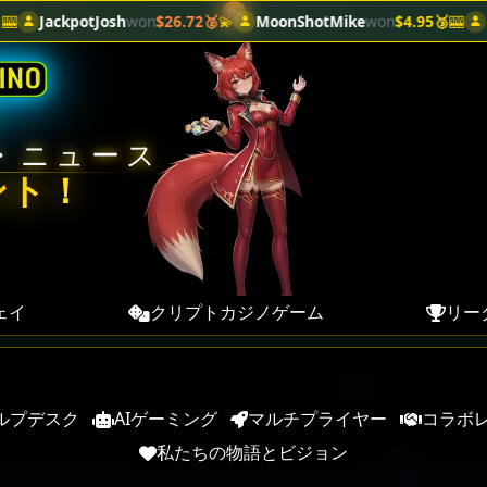
osh
won
$26.72🥈
💫
MoonShotMike
won
$4.95🥉
🎰
PaperWallet
・ニュース
ント！
ェイ
クリプトカジノゲーム
リー
ルプデスク
AIゲーミング
マルチプライヤー
コラボ
私たちの物語とビジョン