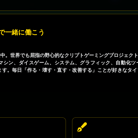
egasで一緒に働こう
gasは急成長中。世界でも屈指の野心的なクリプトゲーミングプロジ
マシン、ダイスゲーム、システム、グラフィック、自動化ツ
ます。毎日「作る・壊す・直す・改善する」ことが好きなタイ