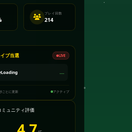
プレイ回数
%
214
ライブ当選
LIVE

Loading
....
0秒ごとに更新
アクティブ
コミュニティ評価
4.7