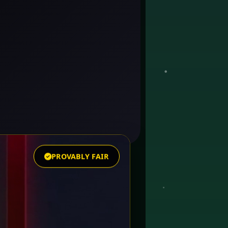
PROVABLY FAIR