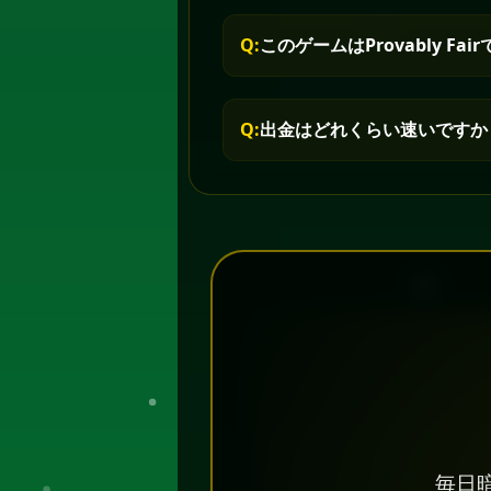
Q:
このゲームはProvably Fai
Q:
出金はどれくらい速いですか
毎日