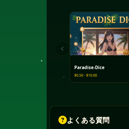
Paradise-Dice
$0.50 - $10.00
よくある質問