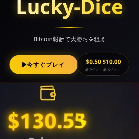
Lucky-Dice
Bitcoin報酬で大勝ちを狙え
$0.50
$10.00
今すぐプレイ
最小ベット
最大ベット