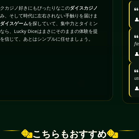
クカジノ好きにもぴったりなこの
ダイスカジノ
み、そして時代に左右されない手触りを届けま

ダイスゲーム
を探していて、集中力とタイミン
、Lucky Diceはまさにそのままの体験を提
を信じて、あとはシンプルに任せましょう。
fa

us

こちらもおすすめ