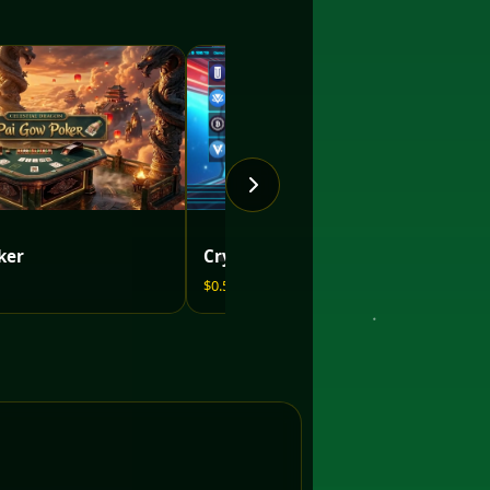
ker
Crypto-Rush
$0.50 - $10.00