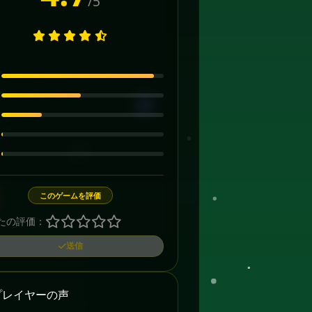
/5
このゲームを評価
たの評価：
送信
プレイヤーの声