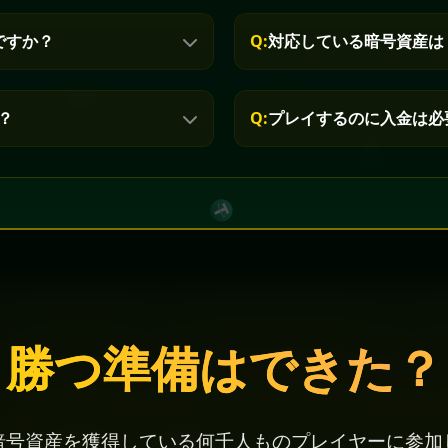
rですか？
Q:
対応している暗号資産は
？
Q:
プレイするのに入金は必
勝つ準備はできた？
暗号資産を獲得している何千人ものプレイヤーに参加