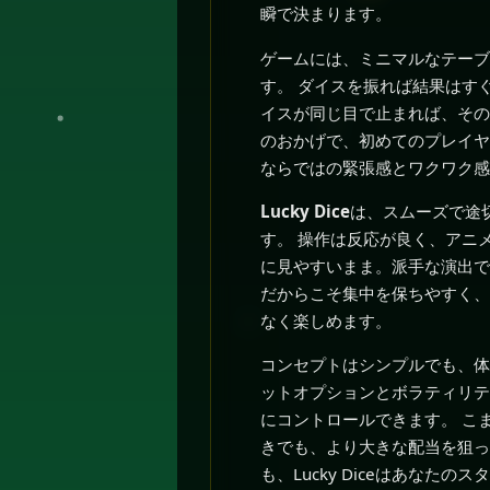
瞬で決まります。
ゲームには、ミニマルなテーブ
す。 ダイスを振れば結果はす
イスが同じ目で止まれば、その
のおかげで、初めてのプレイヤ
ならではの緊張感とワクワク感
Lucky Dice
は、スムーズで途
す。 操作は反応が良く、アニ
に見やすいまま。派手な演出で
だからこそ集中を保ちやすく、
なく楽しめます。
コンセプトはシンプルでも、体
ットオプションとボラティリテ
にコントロールできます。 こ
きでも、より大きな配当を狙っ
も、Lucky Diceはあなた