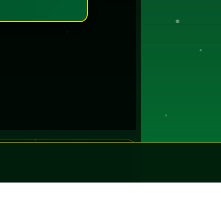
コラボレーション
採用情報