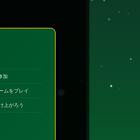
参加
ームをプレイ
け上がろう