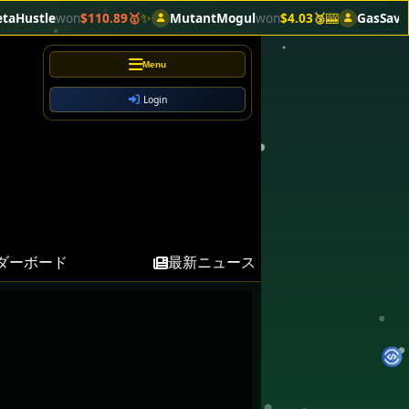
tle
won
$110.89🥇
✨
MutantMogul
won
$4.03🥉
🎰
GasSaver
won
$
Menu
Login
ダーボード
最新ニュース