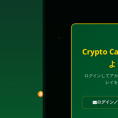
Crypto C
よ
ログインしてアカ
レイを
ログイン／