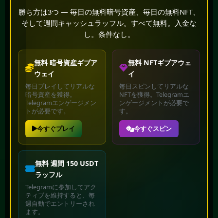
勝ち方は3つ — 毎日の無料暗号資産、毎日の無料NFT、
そして週間キャッシュラッフル。すべて無料。入金な
し。条件なし。
無料 暗号資産ギブア
無料 NFTギブアウェ
ウェイ
イ
毎日プレイしてリアルな
毎日スピンしてリアルな
暗号資産を獲得。
NFTを獲得。Telegramエ
Telegramエンゲージメン
ンゲージメントが必要で
トが必要です。
す。
今すぐプレイ
今すぐスピン
無料 週間 150 USDT
ラッフル
Telegramに参加してアク
ティブを維持すると、毎
週自動でエントリーされ
ます。