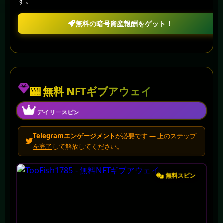
す。
無料の暗号資産報酬をゲット！
🎰 無料 NFTギブアウェイ
デイリースピン
Telegramエンゲージメント
が必要です —
上のステップ
を完了
して解放してください。
無料スピン