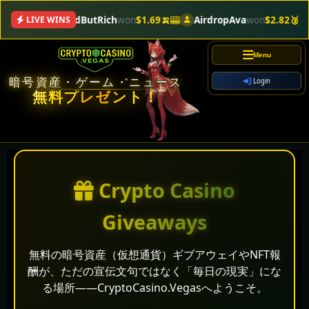
BoredButRich
won
$1.69🍌
🎰
AirdropAva
won
$2.82🥉
🎰
To
LIVE WINS
Menu
暗号資産・ゲーム・ニュース
Login
無料プレゼント！
Crypto Casino
Giveaways
無料の暗号資産（仮想通貨）ギブアウェイやNFT報
酬が、ただの宣伝文句ではなく「毎日の現実」にな
る場所――CryptoCasino.Vegasへようこそ。