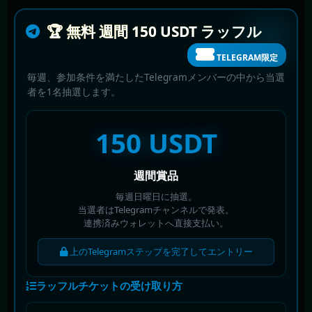
🏆 無料 週間 150 USDT ラッフル
TELEGRAM限定
毎週、参加条件を満たしたTelegramメンバーの中から当選
者を1名抽選します。
150 USDT
週間賞品
毎週日曜日に抽選。
当選者はTelegramチャンネルで発表。
連携済みウォレットへ直接支払い。
上のTelegramステップを完了してエントリー
ラッフルチケットの受け取り方