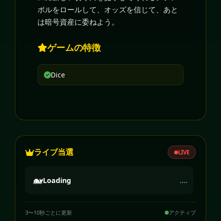
ボルをロールして、オッズを信じて、あと
は暗号資産に委ねよう。
ゲームの特徴
Dice
ライブ当選
LIVE
🐋
Loading
....
3〜10秒ごとに更新
アクティブ