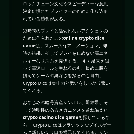
ロックチェーン文化やスピーディーな意思
決定に慣れたプレイヤーのために作り込ま
れている感覚がある。
短時間のプレイと途切れないアクションの
ために作られたこの
online crypto dice
game
は、スムーズなアニメーション、即
時の結果、そしてプレイを止めない高エネ
ルギーなリズムを提供する。 すぐ結果を狙
って高速ロールを重ねるのも、長めに腰を
据えてゲームの奥深さを探るのも自由。
Crypto Diceは集中力と勢いをしっかり報い
てくれる。
おなじみの暗号資産シンボル、即結果、そ
して透明性のあるメカニクスを兼ね備えた
crypto casino dice game
を探しているな
ら、 Crypto Diceはクラシックなダイスゲー
ムに新しい切り口を提示してくれる。シン