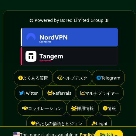
🍌 Powered by Bored Limited Group 🍌
よくある質問
ヘルプデスク
Telegram
Twitter
Referrals
マルチプライヤー
コラボレーション
採用情報
情報
私たちの物語とビジョン
Legal
This page is also available in
English
Switch →