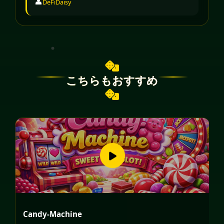
👤
DeFiDaisy
こちらもおすすめ
Candy-Machine
S