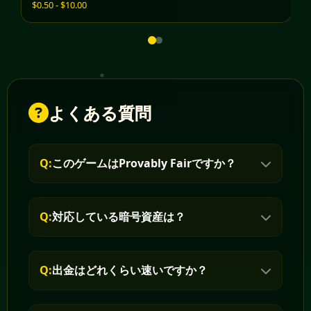
$0.50 - $10.00
$0
よくある質問
Q:
このゲームはProvably Fairですか？
Q:
対応している暗号資産は？
Q:
出金はどれくらい速いですか？