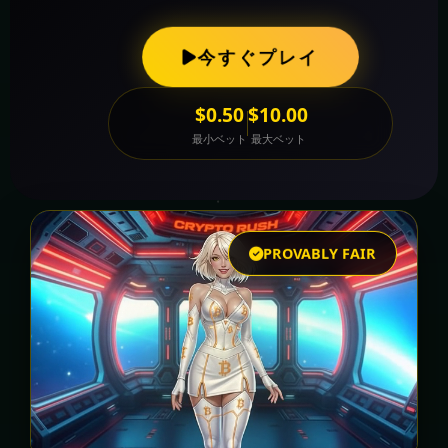
今すぐプレイ
$0.50
$10.00
最小ベット
最大ベット
PROVABLY FAIR