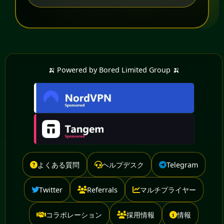
🍌 Powered by Bored Limited Group 🍌
よくある質問
ヘルプデスク
Telegram
Twitter
Referrals
マルチプライヤー
コラボレーション
採用情報
情報