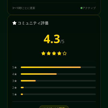
3〜10秒ごとに更新
アクティブ
コミュニティ評価
4.3
/5
5★
4★
3★
2★
1★