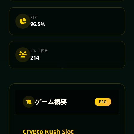
RTP
96.5%
プレイ回数
214
ゲーム概要
PRO
Crypto Rush Slot