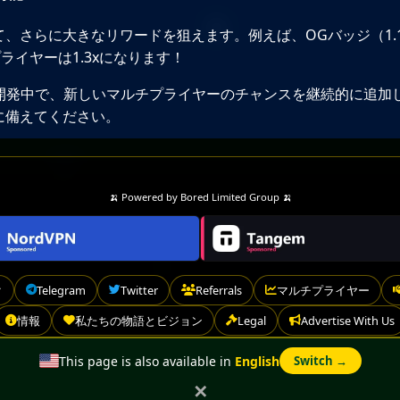
らに大きなリワードを狙えます。例えば、OGバッジ（1.1x）＋B
プライヤーは1.3xになります！
在開発中で、新しいマルチプライヤーのチャンスを継続的に追加
に備えてください。
🍌 Powered by Bored Limited Group 🍌
ク
Telegram
Twitter
Referrals
マルチプライヤー
情報
私たちの物語とビジョン
Legal
Advertise With Us
This page is also available in
English
Switch →
✕