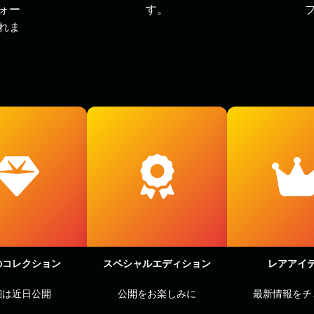
ォー
す。
れま
のコレクション
スペシャルエディション
レアアイ
細は近日公開
公開をお楽しみに
最新情報をチ