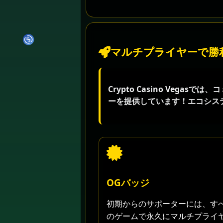
マルチプライヤーで勝
Crypto Casino Ve
ーを提供しています！エコシス
OGバッジ
初期からのサポーターには、す
のゲームで永久にマルチプライ