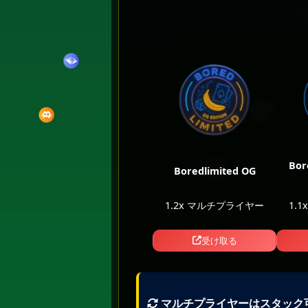
Bor
Boredlimited OG
1.2x マルチプライヤー
1.
受け取る
マルチプライヤーはスタック