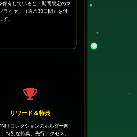
Tを保有していると、期間限定のマ
プライヤー（通常30日間）を付
ます。
リワード＆特典
定NFTコレクションのホルダー向
に、特別な特典、先行アクセス、