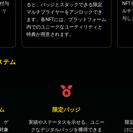
付与
NF
ると、バッジとスタックできる限定
、リ
ルチ
マルチプライヤーをアンロックでき
与し
ます。各NFTには、プラットフォーム
内でのユニークなユーティリティと
特典が用意されます。
ステム
ム
限定バッジ
、ゲ
実績やステータスを示せる、ユニー
限
対象
クなデジタルバッジを獲得できま
け