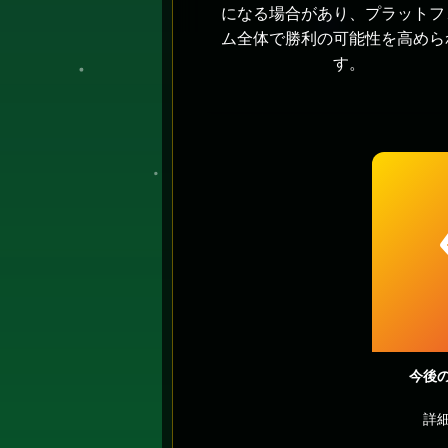
になる場合があり、プラットフ
ム全体で勝利の可能性を高めら
す。
今後
詳