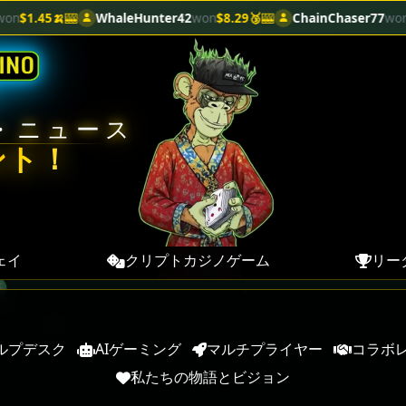
WhaleHunter42
won
$8.29🥉
🎰
ChainChaser77
won
$1.33🍌
🎰
M
・ニュース
ント！
ェイ
クリプトカジノゲーム
リー
ルプデスク
AIゲーミング
マルチプライヤー
コラボ
私たちの物語とビジョン