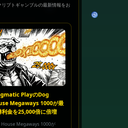
クリプトギャンブルの最新情報をお
agmatic PlayのDog
use Megaways 1000が最
利金を25,000倍に倍増
 House Megaways 1000が