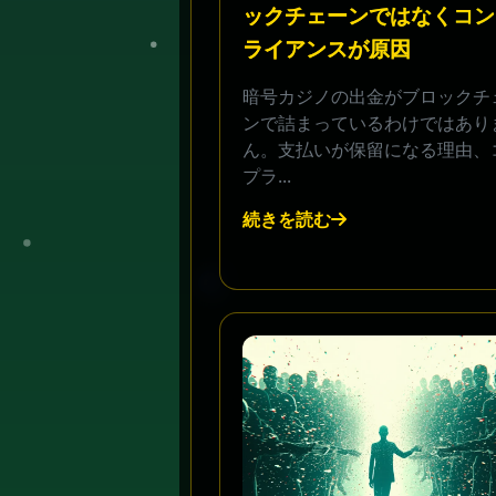
ックチェーンではなくコン
ライアンスが原因
暗号カジノの出金がブロックチ
ンで詰まっているわけではあり
ん。支払いが保留になる理由、
プラ...
続きを読む