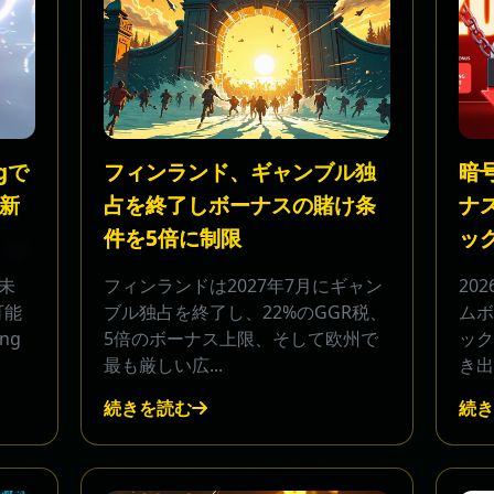
ngで
フィンランド、ギャンブル独
暗
新
占を終了しボーナスの賭け条
ナ
件を5倍に制限
ッ
秒未
フィンランドは2027年7月にギャン
20
可能
ブル独占を終了し、22%のGGR税、
ム
ng
5倍のボーナス上限、そして欧州で
ッ
最も厳しい広...
き出�
続きを読む
続