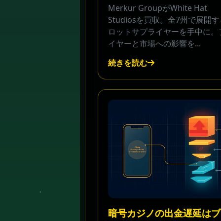
Merkur GroupがWhite Hat
Studiosを買収。全7州で展開
ロットサプライヤーを手中に。
イヤーと市場への影響を...
続きを読む
暗号カジノの出金遅延はブ