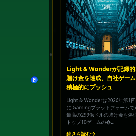
Light & Wonderが記録
賭け金を達成、自社ゲーム
積極的にプッシュ
Light & Wonderは2026年第1
にiGamingプラットフォーム
最高の299億ドルの賭け金を処
トップ10ゲームの�...
続きを読む