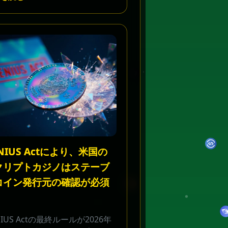
NIUS Actにより、米国の
クリプトカジノはステーブ
コイン発行元の確認が必須
NIUS Actの最終ルールが2026年