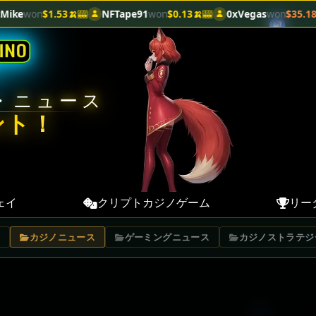
e91
won
$0.13🍌
🎰
0xVegas
won
$35.18🥈
💫
ETHMaxi19
won
$48.8
・ニュース
ント！
ェイ
クリプトカジノゲーム
リー
ス
カジノニュース
ゲーミングニュース
カジノストラテジ