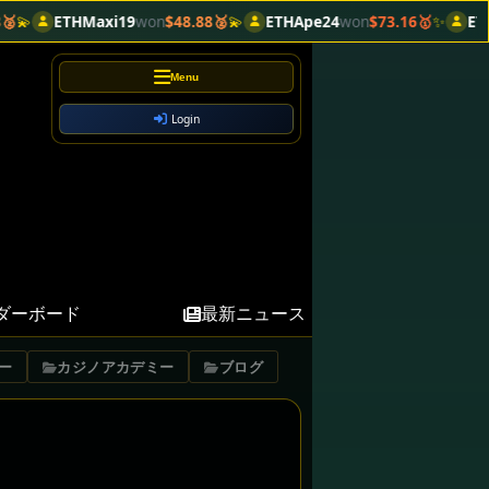
8🥈
💫
ETHApe24
won
$73.16🥇
✨
ETHMaxi19
won
$2.78🥉
🎰
Edd
Menu
Login
ダーボード
最新ニュース
ー
カジノアカデミー
ブログ