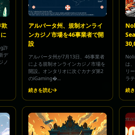
詐欺
アルバータ州、規制オンライ
Nol
うに
ンカジノ市場を46事業者で開
S
設
30
ng詐
の新デ
アルバータ州が7月13日、46事業者
Nol
ジノ
による規制オンラインカジノ市場を
は、
開設。オンタリオに次ぐカナダ第2
リ
のiGaming�...
ラテ
続きを読む
続