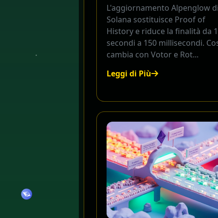
L'aggiornamento Alpenglow d
Solana sostituisce Proof of
History e riduce la finalità da 
secondi a 150 millisecondi. Co
cambia con Votor e Rot...
Leggi di Più