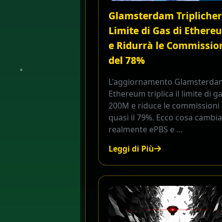
Glamsterdam Triplicherà
Limite di Gas di Ethere
e Ridurrà le Commissio
del 78%
L'aggiornamento Glamsterda
Ethereum triplica il limite di g
200M e riduce le commissioni 
quasi il 79%. Ecco cosa cambi
realmente ePBS e ...
Leggi di Più