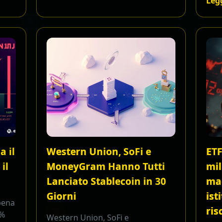
Legg
a il
Western Union, SoFi e
ETF
il
MoneyGram Hanno Tutti
mil
Lanciato Stablecoin in 30
ma
Giorni
ist
pena
ris
5%
Western Union, SoFi e