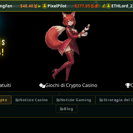
xelPilot
won
$277.85🥇💰
✨💰
ETHLord_23
won
$1.40🍌
🎰
MicroSha
WS
!
tuiti
Giochi di Crypto Casino
C
ypto
Notizie Casino
Notizie Gaming
Strategia del 
Blog