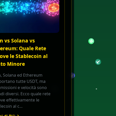
n vs Solana vs
ereum: Quale Rete
ve le Stablecoin al
sto Minore
n, Solana ed Ethereum
portano tutte USDT, ma
issioni e velocità sono
i diversi. Ecco quale rete
ve effettivamente le
lecoin al c...