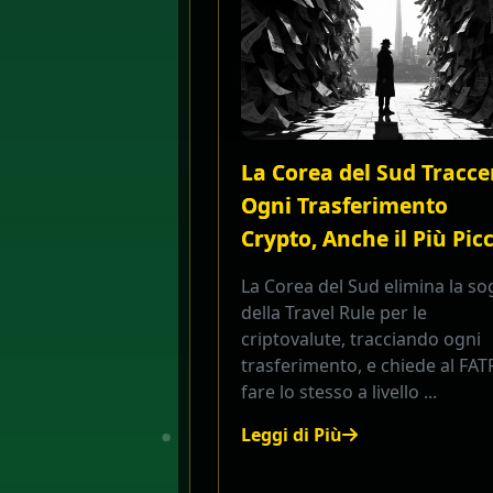
La Corea del Sud Tracce
Ogni Trasferimento
Crypto, Anche il Più Pic
La Corea del Sud elimina la sog
della Travel Rule per le
criptovalute, tracciando ogni
trasferimento, e chiede al FATF
fare lo stesso a livello ...
Leggi di Più