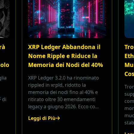
rà
XRP Ledger Abbandona il
Tro
Nome Ripple e Riduce la
Eth
colo
Memoria dei Nodi del 40%
Muo
Co
lia
XRP Ledger 3.2.0 ha rinominato
rippled in xrpld, ridotto la
Tro
memoria dei nodi fino al 40% e
sup
 di
ritirato oltre 30 emendamenti
comm
legacy a giugno 2026. Ecco co...
mond
muo
Leggi di Più
stab