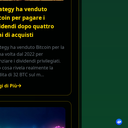
ategy ha venduto
coin per pagare i
idendi dopo quattro
i di acquisti
tegy ha venduto Bitcoin per la
a volta dal 2022 per
nziare i dividendi privilegiati.
 cosa rivela realmente la
ita di 32 BTC sul m...
i di Più