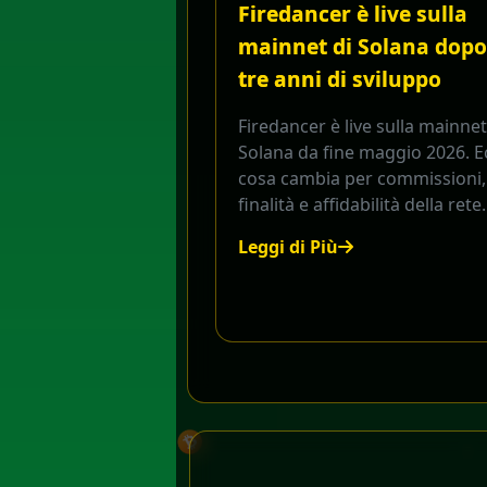
Firedancer è live sulla
mainnet di Solana dopo
tre anni di sviluppo
Firedancer è live sulla mainnet
Solana da fine maggio 2026. E
cosa cambia per commissioni,
finalità e affidabilità della rete.
Leggi di Più