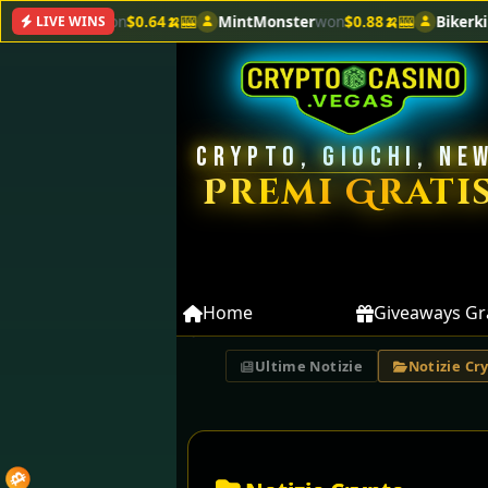

MintMonster
won
$0.88🍌
🎰
BikerkingFan
won
$48.40🥈
💫
Pi
LIVE WINS
CRYPTO, GIOCHI, NE
Premi Gratis
Home
Giveaways Gra
Ultime Notizie
Notizie Cr