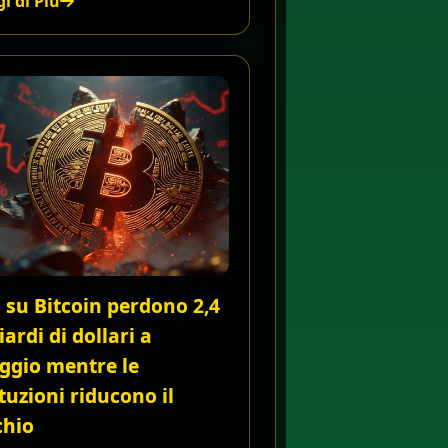
i di Più
 su Bitcoin perdono 2,4
iardi di dollari a
ggio mentre le
ituzioni riducono il
chio