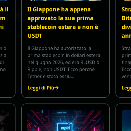
 il
Il Giappone ha appena
Str
um
approvato la sua prima
Bit
ni
stablecoin estera e non è
div
USDT
ann
m di
Il Giappone ha autorizzato la
Stra
as a
prima stablecoin in dollari estera
prim
di
nel giugno 2026, ed era RLUSD di
fina
ano
Ripple, non USDT. Ecco perché
Ecco
Tether è stato esclu...
vend
Leggi di Più
Legg