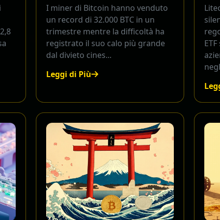
i
I miner di Bitcoin hanno venduto
Lite
un record di 32.000 BTC in un
sile
12,8
trimestre mentre la difficoltà ha
reg
sa
registrato il suo calo più grande
ETF
dal divieto cines...
azie
negl
Leggi di Più
Legg