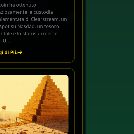
coin ha ottenuto
nziosamente la custodia
olamentata di Clearstream, un
 spot su Nasdaq, un tesoro
ndale e lo status di merce
i U...
i di Più