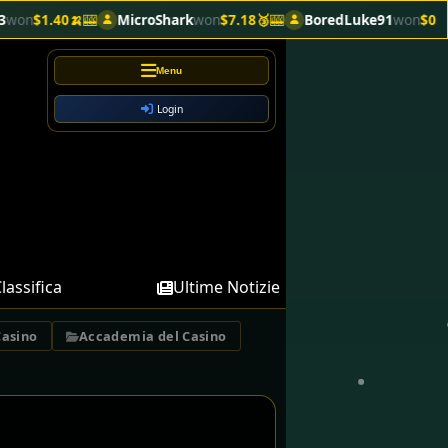
rk
won
$7.18🥉
🎰
BoredLuke91
won
$0.30🍌
🎰
PhantomPFP
won
$
Menu
Login
lassifica
Ultime Notizie
Casino
Accademia del Casino