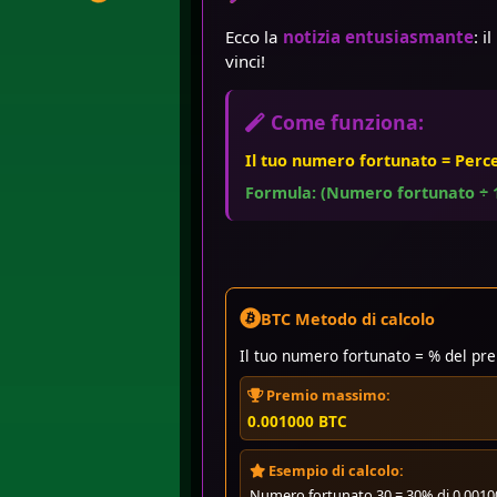
Ecco la
notizia entusiasmante
: 
vinci!
Come funziona:
Il tuo numero fortunato = Per
Formula: (Numero fortunato ÷ 1
BTC Metodo di calcolo
Il tuo numero fortunato = % del p
Premio massimo:
0.001000 BTC
Esempio di calcolo:
Numero fortunato 30 = 30% di 0.0010