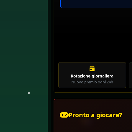
Rotazione giornaliera
Nuovo premio ogni 24h
Pronto a giocare?