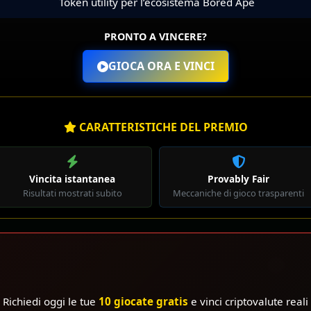
Token utility per l’ecosistema Bored Ape
PRONTO A VINCERE?
GIOCA ORA E VINCI
CARATTERISTICHE DEL PREMIO
Vincita istantanea
Provably Fair
Risultati mostrati subito
Meccaniche di gioco trasparenti
Richiedi oggi le tue
10 giocate gratis
e vinci criptovalute reali