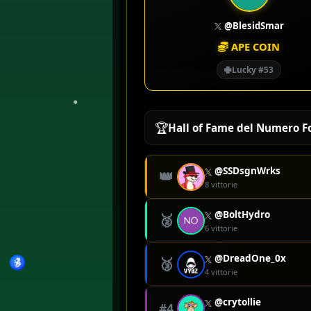
@BlesidSmar
APE COIN
Lucky #53
🏆
Hall of Fame del Numero F
@SSDsgnWrks
👑
8 vittorie
@BoltHydro
🥈
6 vittorie
@DreadOne_0x
🥉
4 vittorie
@crytollie
#4