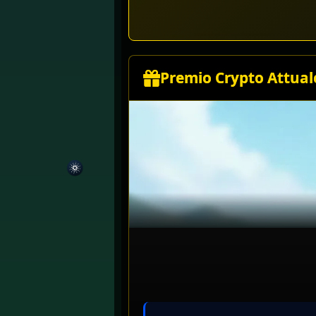
Premio Crypto Attual