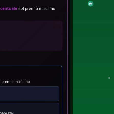
rcentuale
del premio massimo
el premio massimo
.0300 ETH