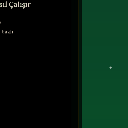
l Çalışır
e
 bazlı