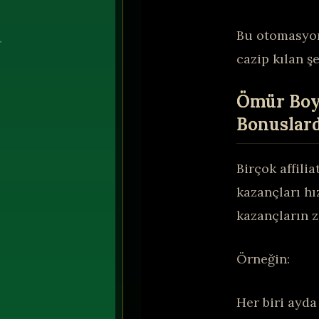
Bu otomasyon,
cazip kılan şe
Ömür Boy
Bonuslar
Birçok affili
kazançları hı
kazançların z
Örneğin:
Her biri ayda