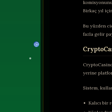
komisyonunuz 
Birkaç yıl iç
Bu yüzden ci
fazla gelir p
CryptoCas
CryptoCasino.
yerine platf
Sistem, kulla
Kalıcı bir 