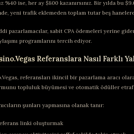
%40 ise, her ay $800 kazanırsınız. Bir yılda bu $9.
inde, yeni trafik eklemeden toplam tutar beş hanelere 
ddi pazarlamacılar, sabit CPA ödemeleri yerine gide
aylaşımı programlarını tercih ediyor.
ino.Vegas Referanslara Nasıl Farklı Ya
Vegas, referansları ikincil bir pazarlama aracı ola
ormunu topluluk büyümesi ve otomatik ödüller etraf
nıcıların şunları yapmasına olanak tanır:
referans linki oluşturmak