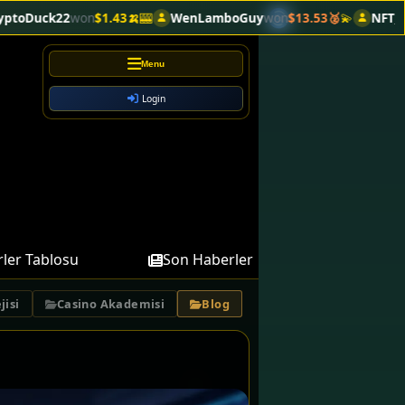

WenLamboGuy
won
$13.53🥈
💫
NFT_Princess
won
$35.97🥈
💫
Menu
Login
rler Tablosu
Son Haberler
jisi
Casino Akademisi
Blog