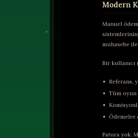
Modern Kr
Manuel ödemel
sistemlerinin
muhasebe ile 
Bir kullanıcı
Referans, y
Tüm oyun a
Komisyonla
Ödemeler d
Fatura yok. 