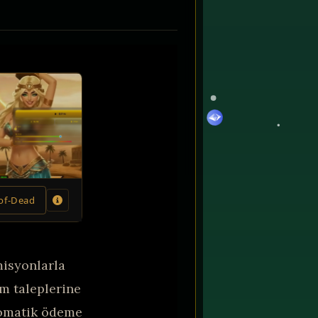
of-Dead
isyonlarla
im taleplerine
tomatik ödeme