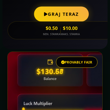
GRAJ TERAZ
$0.50
$10.00
MIN. STAWKA
MAKS. STAWKA
PROVABLY FAIR