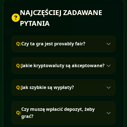
NAJCZĘŚCIEJ ZADAWANE
PYTANIA
Q:
Czy ta gra jest provably fair?
Q:
Jakie kryptowaluty są akceptowane?
Q:
Jak szybkie są wypłaty?
Czy muszę wpłacić depozyt, żeby
Q:
grać?