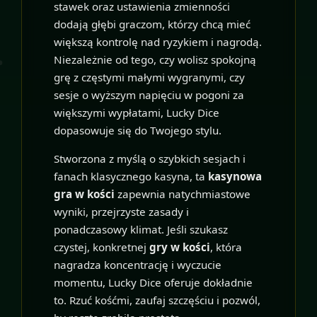
stawek oraz ustawienia zmienności
dodają głębi graczom, którzy chcą mieć
większą kontrolę nad ryzykiem i nagrodą.
Niezależnie od tego, czy wolisz spokojną
grę z częstymi małymi wygranymi, czy
sesje o wyższym napięciu w pogoni za
większymi wypłatami, Lucky Dice
dopasowuje się do Twojego stylu.
Stworzona z myślą o szybkich sesjach i
fanach klasycznego kasyna, ta
kasynowa
gra w kości
zapewnia natychmiastowe
wyniki, przejrzyste zasady i
ponadczasowy klimat. Jeśli szukasz
czystej, konkretnej
gry w kości
, która
nagradza koncentrację i wyczucie
momentu, Lucky Dice oferuje dokładnie
to. Rzuć kośćmi, zaufaj szczęściu i pozwól,