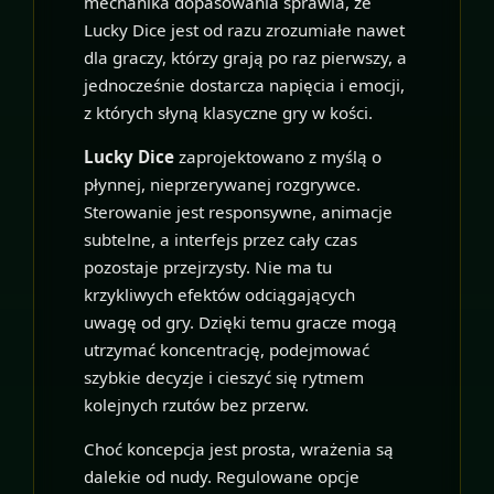
mechanika dopasowania sprawia, że
Lucky Dice jest od razu zrozumiałe nawet
dla graczy, którzy grają po raz pierwszy, a
jednocześnie dostarcza napięcia i emocji,
z których słyną klasyczne gry w kości.
Lucky Dice
zaprojektowano z myślą o
płynnej, nieprzerywanej rozgrywce.
Sterowanie jest responsywne, animacje
subtelne, a interfejs przez cały czas
pozostaje przejrzysty. Nie ma tu
krzykliwych efektów odciągających
uwagę od gry. Dzięki temu gracze mogą
utrzymać koncentrację, podejmować
szybkie decyzje i cieszyć się rytmem
kolejnych rzutów bez przerw.
Choć koncepcja jest prosta, wrażenia są
dalekie od nudy. Regulowane opcje