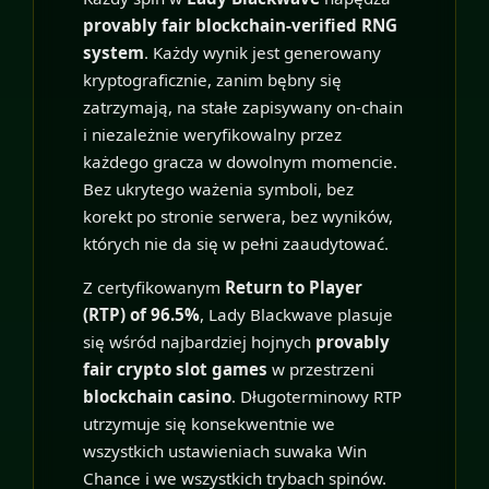
provably fair blockchain-verified RNG
system
. Każdy wynik jest generowany
kryptograficznie, zanim bębny się
zatrzymają, na stałe zapisywany on-chain
i niezależnie weryfikowalny przez
każdego gracza w dowolnym momencie.
Bez ukrytego ważenia symboli, bez
korekt po stronie serwera, bez wyników,
których nie da się w pełni zaaudytować.
Z certyfikowanym
Return to Player
(RTP) of 96.5%
, Lady Blackwave plasuje
się wśród najbardziej hojnych
provably
fair crypto slot games
w przestrzeni
blockchain casino
. Długoterminowy RTP
utrzymuje się konsekwentnie we
wszystkich ustawieniach suwaka Win
Chance i we wszystkich trybach spinów.