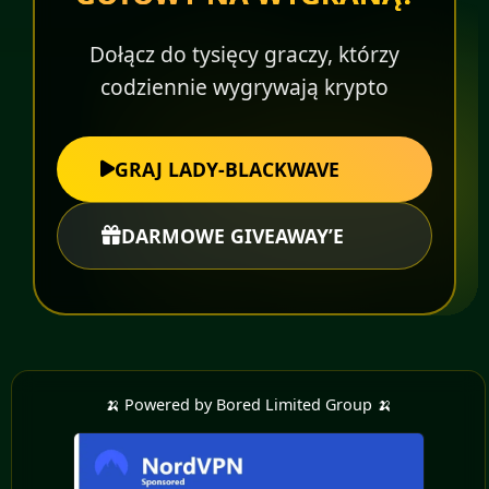
Dołącz do tysięcy graczy, którzy
codziennie wygrywają krypto
GRAJ LADY-BLACKWAVE
DARMOWE GIVEAWAY’E
🍌 Powered by Bored Limited Group 🍌