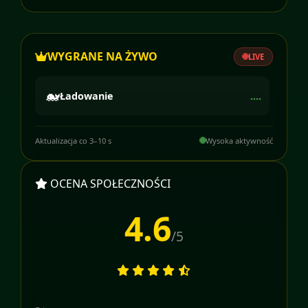
WYGRANE NA ŻYWO
LIVE
🐋
Ładowanie
....
Aktualizacja co 3–10 s
Wysoka aktywność
OCENA SPOŁECZNOŚCI
4.6
/5