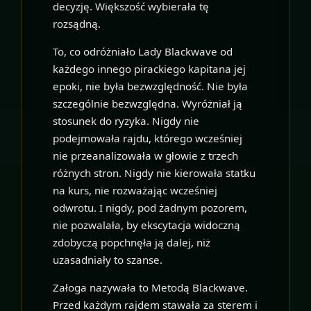
decyzję. Większość wybierała tę
rozsądną.
To, co odróżniało Lady Blackwave od
każdego innego pirackiego kapitana jej
epoki, nie była bezwzględność. Nie była
szczególnie bezwzględna. Wyróżniał ją
stosunek do ryzyka. Nigdy nie
podejmowała rajdu, którego wcześniej
nie przeanalizowała w głowie z trzech
różnych stron. Nigdy nie kierowała statku
na kurs, nie rozważając wcześniej
odwrotu. I nigdy, pod żadnym pozorem,
nie pozwalała, by ekscytacja widoczną
zdobyczą popchnęła ją dalej, niż
uzasadniały to szanse.
Załoga nazywała to Metodą Blackwave.
Przed każdym rajdem stawała za sterem i