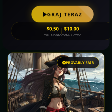
GRAJ TERAZ
$0.50
$10.00
MIN. STAWKA
MAKS. STAWKA
PROVABLY FAIR