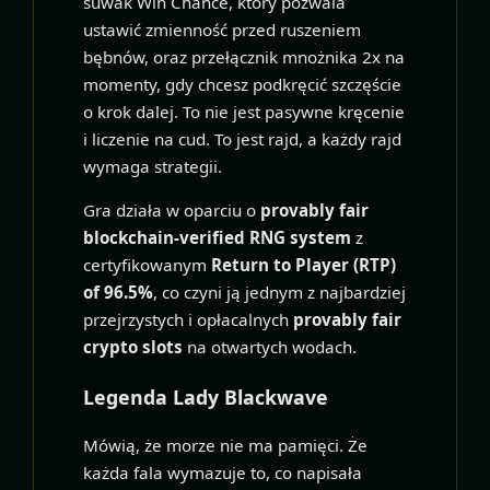
suwak Win Chance, który pozwala
ustawić zmienność przed ruszeniem
bębnów, oraz przełącznik mnożnika 2x na
momenty, gdy chcesz podkręcić szczęście
o krok dalej. To nie jest pasywne kręcenie
i liczenie na cud. To jest rajd, a każdy rajd
wymaga strategii.
Gra działa w oparciu o
provably fair
blockchain-verified RNG system
z
certyfikowanym
Return to Player (RTP)
of 96.5%
, co czyni ją jednym z najbardziej
przejrzystych i opłacalnych
provably fair
crypto slots
na otwartych wodach.
Legenda Lady Blackwave
Mówią, że morze nie ma pamięci. Że
każda fala wymazuje to, co napisała