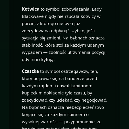
Kotwica
to symbol zobowiązania. Lady
Blackwave nigdy nie rzucała kotwicy w
porcie, z którego nie była już
zdecydowana odpłynąć szybko, jeśli
sytuacja się zmieni. Na bębnach oznacza
stabilność, która stoi za każdym udanym
wypadem — zdolność utrzymania pozycji,
gdy inni dryfują.
Czaszka
to symbol ostrzegawczy, ten,
który pojawiał się na banderze przed
każdym rajdem i dawał kapitanom
kupieckim dokładnie tyle czasu, by
zdecydować, czy uciekać, czy negocjować.
Na bębnach oznacza niebezpieczeństwo
kryjące się za każdym spinnem o
wysokiej wartości — przypomnienie, że
im większa potencjalna zdobycz, tym