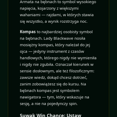
Armata na bębnach to symbol wysokiego
napięcia, kojarzony z większymi
wahaniami — rajdami, w których stawia
się wszystko, a wynik rozstrzyga noc.
Kompas
to najbardziej osobisty symbol
na bębnach. Lady Blackwave nosiła
mosiężny kompas, który należał do jej
ojca — jedyny instrument z czasów
handlowych, którego nigdy nie wymieniła
i nigdy nie zgubiła. Oznaczał kierunek w
sensie dosłownym, ale też filozoficznym:
zawsze wiedz, dokąd chcesz dotrzeć,
zanim zobowiążesz się do kursu. Na
bębnach kompas jest symbolem
nawigatora — tym, który wskazuje na
sesję, a nie na pojedynczy spin.
Suwak Win Chance: Ustaw