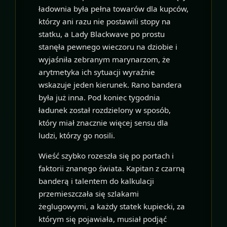
ładownia była pełna towarów dla kupców,
którzy ani razu nie postawili stopy na
statku, a Lady Blackwave po prostu
stanęła pewnego wieczoru na dziobie i
wyjaśniła zebranym marynarzom, że
arytmetyka ich sytuacji wyraźnie
wskazuje jeden kierunek. Rano bandera
była już inna. Pod koniec tygodnia
ładunek został rozdzielony w sposób,
który miał znacznie więcej sensu dla
ludzi, którzy go nosili.
Wieść szybko rozeszła się po portach i
faktorii znanego świata. Kapitan z czarną
banderą i talentem do kalkulacji
przemieszczała się szlakami
żeglugowymi, a każdy statek kupiecki, za
którym się pojawiała, musiał podjąć