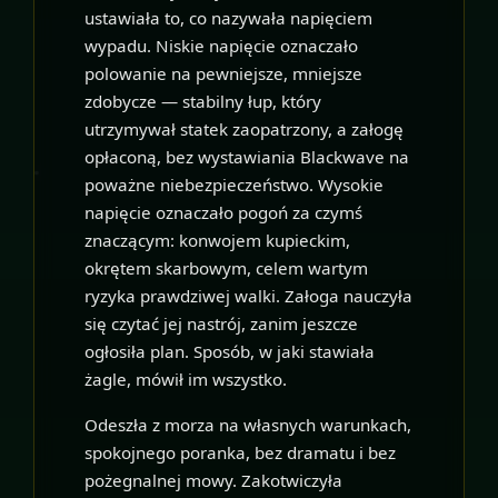
ustawiała to, co nazywała napięciem
wypadu. Niskie napięcie oznaczało
polowanie na pewniejsze, mniejsze
zdobycze — stabilny łup, który
utrzymywał statek zaopatrzony, a załogę
opłaconą, bez wystawiania Blackwave na
poważne niebezpieczeństwo. Wysokie
napięcie oznaczało pogoń za czymś
znaczącym: konwojem kupieckim,
okrętem skarbowym, celem wartym
ryzyka prawdziwej walki. Załoga nauczyła
się czytać jej nastrój, zanim jeszcze
ogłosiła plan. Sposób, w jaki stawiała
żagle, mówił im wszystko.
Odeszła z morza na własnych warunkach,
spokojnego poranka, bez dramatu i bez
pożegnalnej mowy. Zakotwiczyła