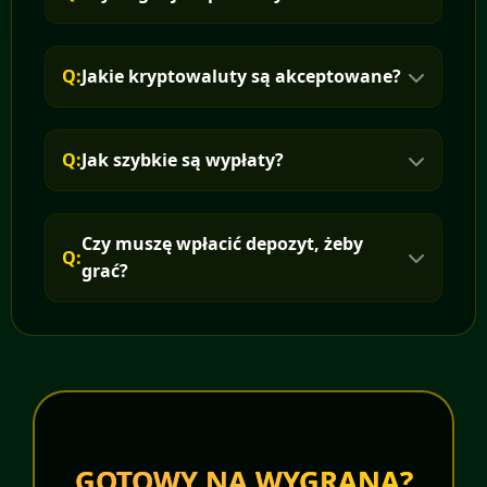
Q:
Jakie kryptowaluty są akceptowane?
Q:
Jak szybkie są wypłaty?
Czy muszę wpłacić depozyt, żeby
Q:
grać?
GOTOWY NA WYGRANĄ?