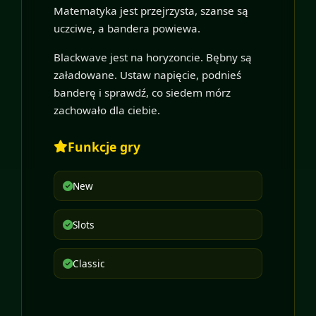
Matematyka jest przejrzysta, szanse są
uczciwe, a bandera powiewa.
Blackwave jest na horyzoncie. Bębny są
załadowane. Ustaw napięcie, podnieś
banderę i sprawdź, co siedem mórz
zachowało dla ciebie.
Funkcje gry
New
Slots
Classic