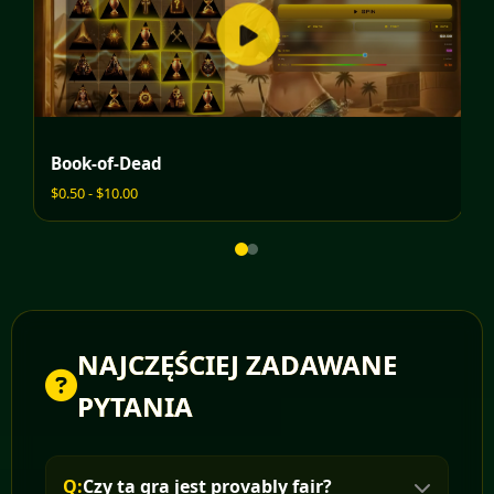
Book-of-Dead
C
$0.50 - $10.00
$0
NAJCZĘŚCIEJ ZADAWANE
PYTANIA
Q:
Czy ta gra jest provably fair?