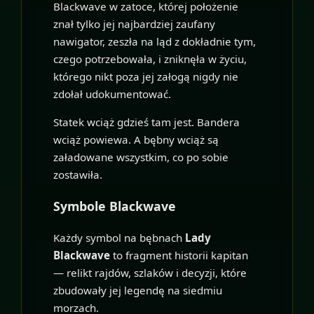
Blackwave w zatoce, której położenie
znał tylko jej najbardziej zaufany
nawigator, zeszła na ląd z dokładnie tym,
czego potrzebowała, i zniknęła w życiu,
którego nikt poza jej załogą nigdy nie
zdołał udokumentować.
Statek wciąż gdzieś tam jest. Bandera
wciąż powiewa. A bębny wciąż są
załadowane wszystkim, co po sobie
zostawiła.
Symbole Blackwave
Każdy symbol na bębnach
Lady
Blackwave
to fragment historii kapitan
— relikt rajdów, szlaków i decyzji, które
zbudowały jej legendę na siedmiu
morzach.