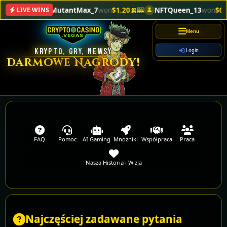
MutantMax_7
won
$1.20🍌
🎰
NFTQueen_13
won
$0.58
LIVE WINS
Menu
KRYPTO, GRY, NEWSY
Login
Darmowe Nagrody!
FAQ
Pomoc
AI Gaming
Mnożniki
Współpraca
Praca
Nasza Historia i Wizja
Najczęściej zadawane pytania