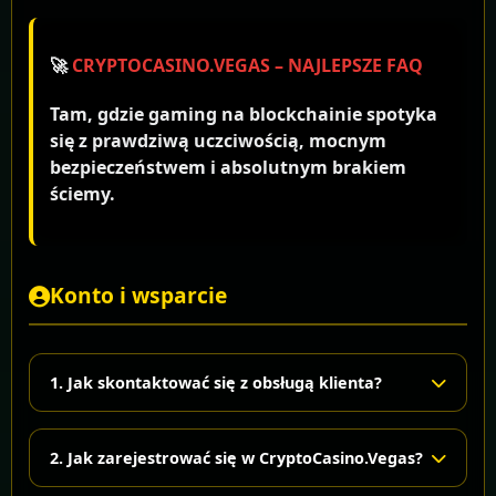
🚀
CRYPTOCASINO.VEGAS – NAJLEPSZE FAQ
Tam, gdzie gaming na blockchainie spotyka
się z prawdziwą uczciwością, mocnym
bezpieczeństwem i absolutnym brakiem
ściemy.
Konto i wsparcie
1. Jak skontaktować się z obsługą klienta?
W sekcji Konta znajdziesz Help Desk. To Twoje
2. Jak zarejestrować się w CryptoCasino.Vegas?
centrum dowodzenia do wszystkich spraw
związanych ze wsparciem: