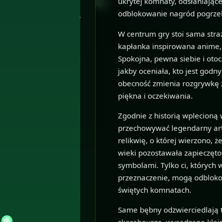
ukrytej komnaty, odsłaniającej
odblokowanie nagród pogrzeba
W centrum gry stoi sama straż
kapłanka inspirowana anime, 
Spokojna, pewna siebie i oto
jakby oceniała, kto jest godn
obecność zmienia rozgrywkę z
piękna i oczekiwania.
Zgodnie z historią wplecioną
przechowywać legendarny art
relikwię, o której wierzono, że
wieki pozostawała zapieczęto
symbolami. Tylko ci, których
przeznaczenie, mogą odblokow
świętych komnatach.
Same bębny odzwierciedlają t