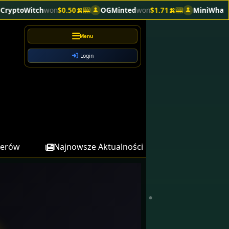
Minted
won
$1.71🍌
🎰
MiniWhale
won
$1.87🍌
🎰
SolanaSteve
wo
derów
Najnowsze Aktualności
Menu
Login