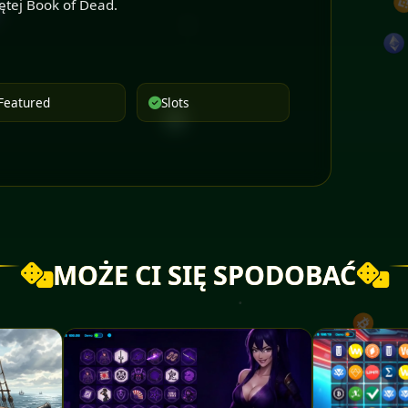
ętej Book of Dead.
Featured
Slots
MOŻE CI SIĘ SPODOBAĆ