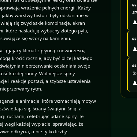
tami ankh, świątynne relikty oraz świetliste
 sprawiają wrażenie pełnych energii. Każdy
st
 jakby warstwy historii były odsłaniane w

awiają się zwycięskie kombinacje, ekran
, które naśladują wybuchy złotego pyłu,
rzesuwające się wzory na kamieniu.

wciągający klimat z płynną i nowoczesną
ogą kręcić ręcznie, aby być bliżej każdego
 świątynia nieprzerwanie odsłaniała swoje
th
ość każdej rundy. Wolniejsze spiny
cje i reakcje postaci, a szybsze ustawienia

 nieprzerwany rytm.
eganckie animacje, które wzmacniają motyw
zświetlają się, ściany świątyni lśnią, a
ji ruchami, celebrując udane spiny. Te
 wagi każdej wypłacie, sprawiając, że
e odkrycia, a nie tylko liczby.