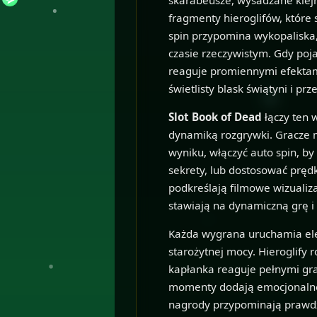
skarabeusze, wysadzane klejno
fragmenty hieroglifów, które
spin przypomina wykopaliska,
czasie rzeczywistym. Gdy poj
reaguje promiennymi efektami
świetlisty blask świątyni i p
Slot Book of Dead
łączy ten 
dynamiką rozgrywki. Gracze m
wyniku, włączyć auto spin, by
sekrety, lub dostosować prędk
podkreślają filmowe wizualiza
stawiają na dynamiczną grę i
Każda wygrana uruchamia el
starożytnej mocy. Hieroglify ro
kapłanka reaguje pełnymi grac
momenty dodają emocjonalnej
nagrody przypominają prawdziw