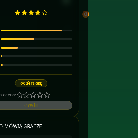
OCEŃ TĘ GRĘ
a ocena:
Wyślij
O MÓWIĄ GRACZE