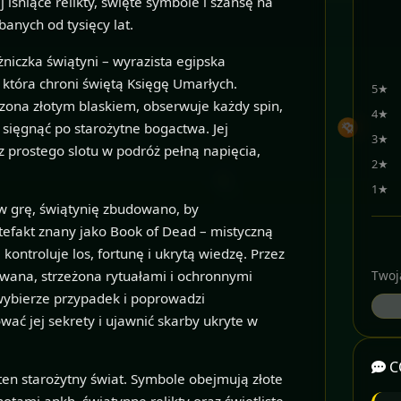
 lśniące relikty, święte symbole i szansę na
nych od tysięcy lat.
niczka świątyni – wyrazista egipska
która chroni świętą Księgę Umarłych.
5★
czona złotym blaskiem, obserwuje każdy spin,
4★
y sięgnąć po starożytne bogactwa. Jej
3★
 prostego slotu w podróż pełną napięcia,
2★
1★
 w grę, świątynię zbudowano, by
efakt znany jako Book of Dead – mistyczną
 kontroluje los, fortunę i ukrytą wiedzę. Przez
wana, strzeżona rytuałami i ochronnymi
Twoj
 wybierze przypadek i poprowadzi
ać jej sekrety i ujawnić skarby ukryte w
C
en starożytny świat. Symbole obejmują złote