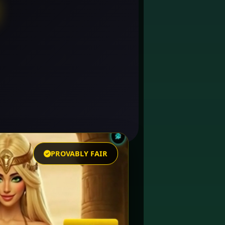
PROVABLY FAIR