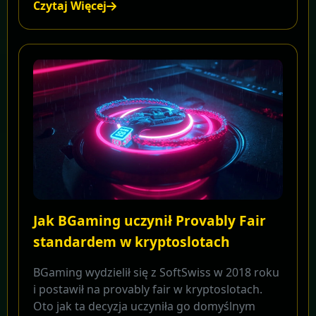
Czytaj Więcej
Jak BGaming uczynił Provably Fair
standardem w kryptoslotach
BGaming wydzielił się z SoftSwiss w 2018 roku
i postawił na provably fair w kryptoslotach.
Oto jak ta decyzja uczyniła go domyślnym