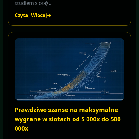
studiem slot�...
Czytaj Więcej
Prawdziwe szanse na maksymalne
wygrane w slotach od 5 000x do 500
000x