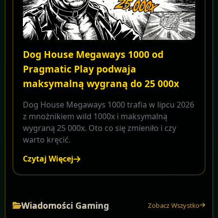
Dog House Megaways 1000 od
Pragmatic Play podwaja
maksymalną wygraną do 25 000x
Dog House Megaways 1000 trafia w lipcu 2026
z mnożnikiem wild 1000x i maksymalną
wygraną 25 000x. Oto co się zmieniło i czy
warto kręcić.
Czytaj Więcej
Wiadomości Gaming
Zobacz Wszystko