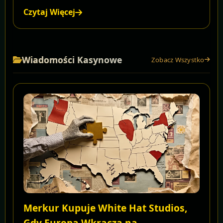
Czytaj Więcej
Wiadomości Kasynowe
Zobacz Wszystko
Merkur Kupuje White Hat Studios,
Gdy Europa Wkracza na