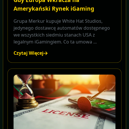
Amerykański Rynek iGaming
Grupa Merkur kupuje White Hat Studios,
jedynego dostawcę automatów dostępnego
we wszystkich siedmiu stanach USA z
legalnym iGamingiem. Co ta umowa ...
Czytaj Więcej