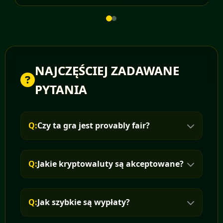
NAJCZĘŚCIEJ ZADAWANE
PYTANIA
Q:
Czy ta gra jest provably fair?
Q:
Jakie kryptowaluty są akceptowane?
Q:
Jak szybkie są wypłaty?