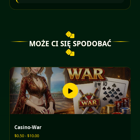
MOŻE CI SIĘ SPODOBAĆ
Casino-War
Y
$0.50 - $10.00
$0