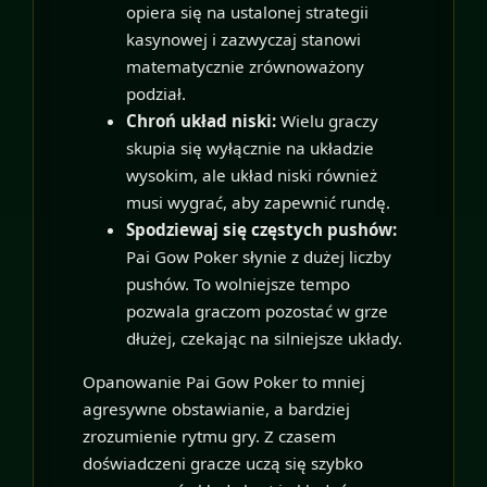
opiera się na ustalonej strategii
kasynowej i zazwyczaj stanowi
matematycznie zrównoważony
podział.
Chroń układ niski:
Wielu graczy
skupia się wyłącznie na układzie
wysokim, ale układ niski również
musi wygrać, aby zapewnić rundę.
Spodziewaj się częstych pushów:
Pai Gow Poker słynie z dużej liczby
pushów. To wolniejsze tempo
pozwala graczom pozostać w grze
dłużej, czekając na silniejsze układy.
Opanowanie Pai Gow Poker to mniej
agresywne obstawianie, a bardziej
zrozumienie rytmu gry. Z czasem
doświadczeni gracze uczą się szybko