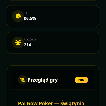
RTP
96.5%
ROZDAŃ
214
Przegląd gry
PRO
Pai Gow Poker — Świątynia