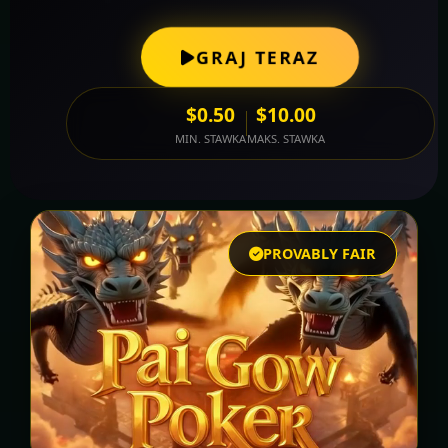
GRAJ TERAZ
$0.50
$10.00
MIN. STAWKA
MAKS. STAWKA
PROVABLY FAIR