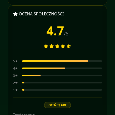
OCENA SPOŁECZNOŚCI
4.7
/5
5★
4★
3★
2★
1★
OCEŃ TĘ GRĘ
Twoja ocena: