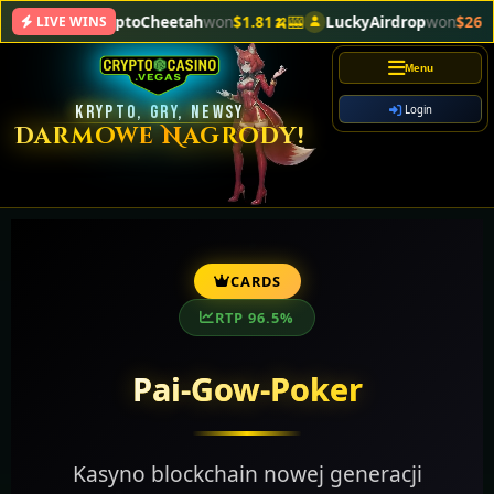
CryptoCheetah
won
$1.81🍌
🎰
LuckyAirdrop
won
$26.87🥈
LIVE WINS
Menu
KRYPTO, GRY, NEWSY
Login
Darmowe Nagrody!
CARDS
RTP 96.5%
Pai-Gow-Poker
Kasyno blockchain nowej generacji