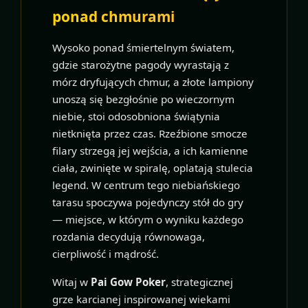
ponad chmurami
Wysoko ponad śmiertelnym światem,
gdzie starożytne pagody wyrastają z
mórz dryfujących chmur, a złote lampiony
unoszą się bezgłośnie po wieczornym
niebie, stoi odosobniona świątynia
nietknięta przez czas. Rzeźbione smocze
filary strzegą jej wejścia, a ich kamienne
ciała, zwinięte w spiralę, oplatają stulecia
legend. W centrum tego niebiańskiego
tarasu spoczywa pojedynczy stół do gry
— miejsce, w którym o wyniku każdego
rozdania decydują równowaga,
cierpliwość i mądrość.
Witaj w
Pai Gow Poker
, strategicznej
grze karcianej inspirowanej wiekami