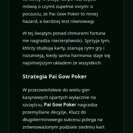
mówią o czymś zupełnie innym: o
poczuciu, że Pai Gow Poker to mniej
hazard, a bardziej test równowagi.
W tej świątyni ponad chmurami fortuna
nie nagradza niecierpliwości. Sprzyja tym,
którzy studiują karty, szanują rytm gry i
rozumieją, kiedy sama harmonia staje się
najsilniejszym układem ze wszystkich.
Strategia Pai Gow Poker
W przeciwieństwie do wielu gier
kasynowych opartych wyłącznie na
szczęściu,
Pai Gow Poker
nagradza
przemyślane decyzje. Klucz do
długoterminowego sukcesu polega na
zrównoważonym podziale siedmiu kart