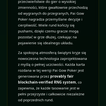
przeciwieństwie do gier o wysokiej
zmienności, które gwałtownie przechodzą
od wygranych do przegranych, Pai Gow
Poker nagradza przemyślane decyzje i
cierpliwość. Wiele rund kończy się
pushami, dzięki czemu gracze mogą
pozostać w grze dłużej, czekając na
pojawienie się idealnego układu.
Za spokojną atmosferą świątyni kryje się
nowoczesna technologia zaprojektowana
z myślą o pełnej uczciwości. Każda karta
rozdana w tej wersji Pai Gow Poker jest
generowana przez
provably fair
blockchain-verified RNG system
, co
zapewnia, że każde tasowanie jest w
pełni przejrzyste i całkowicie niezależne
od poprzednich rund.