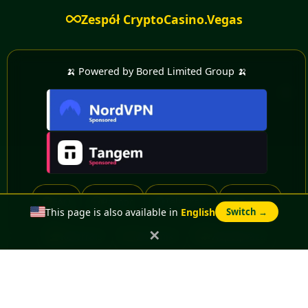
Zespół CryptoCasino.Vegas
🍌 Powered by Bored Limited Group 🍌
FAQ
Pomoc
Telegram
Twitter
This page is also available in
English
Switch →
✕
Referrals
Mnożniki
Współpraca
Praca
Info
Nasza Historia i Wizja
Legal
Advertise With Us