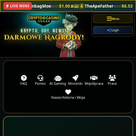
MoonbagMoe
won
$1.00🍌
🎰
TheApeFather
won
$6.53🥉
🎰
Bor
LIVE WINS
Menu
KRYPTO, GRY, NEWSY
Login
Darmowe Nagrody!
FAQ
Pomoc
AI Gaming
Mnożniki
Współpraca
Praca
Nasza Historia i Wizja