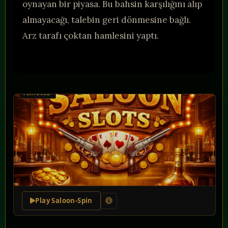
oynayan bir piyasa. Bu bahsin karşılığını alıp
almayacağı, talebin geri dönmesine bağlı.
Arz tarafı çoktan hamlesini yaptı.
Play Saloon-Spin