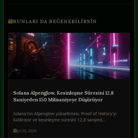
BUNLARI DA BEĞENEBILIRSIN
Solana Alpenglow, Kesinleşme Süresini 12,8
Saniyeden 150 Milisaniyeye Düşürüyor
Solana'nın Alpenglow yükseltmesi, Proof of History'yi
kaldırıyor ve kesinleşme süresini 12,8 saniyed...
Jul 20, 2026