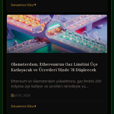
Devamını Oku
Glamsterdam, Ethereum'un Gaz Limitini Üçe
Katlayacak ve Ücretleri Yüzde 78 Düşürecek
Ethereum'un Glamsterdam yükseltmesi, gaz limitini 200
milyona üçe katlıyor ve ücretleri neredeyse yü...
Jul 03, 2026
Devamını Oku