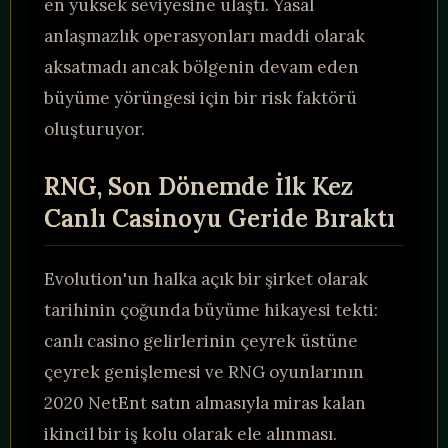
en yüksek seviyesine ulaştı. Yasal
anlaşmazlık operasyonları maddi olarak
aksatmadı ancak bölgenin devam eden
büyüme yörüngesi için bir risk faktörü
oluşturuyor.
RNG, Son Dönemde İlk Kez
Canlı Casinoyu Geride Bıraktı
Evolution'un halka açık bir şirket olarak
tarihinin çoğunda büyüme hikayesi tekti:
canlı casino gelirlerinin çeyrek üstüne
çeyrek genişlemesi ve RNG oyunlarının
2020 NetEnt satın almasıyla miras kalan
ikincil bir iş kolu olarak ele alınması.