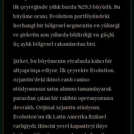
ilk çeyreğinde yıllık bazda %29,3 büyüdü. Bu
büyüme oranı, Evolution portföyündeki
herhangi bir bölgesel segmentin en yükseği
ve şirketin son yıllarda bildirdiği en güçlü
üç aylık bölgesel rakamlardan biri.
Şirket, bu büyümenin etrafında kalıcı bir
altyapı inşa ediyor. İlk çeyrekte Evolution,
Arjantin'deki ikinci canlı casino
stüdyosunun satın alımını tamamlayarak
pazardan çıkan bir rakibin operasyonunu
devraldı. Orijinal Arjantin stüdyosu,
Evolution'un ilk Latin Amerika fiziksel
varlığıydı; ikincisi yerel kapasiteyi ikiye