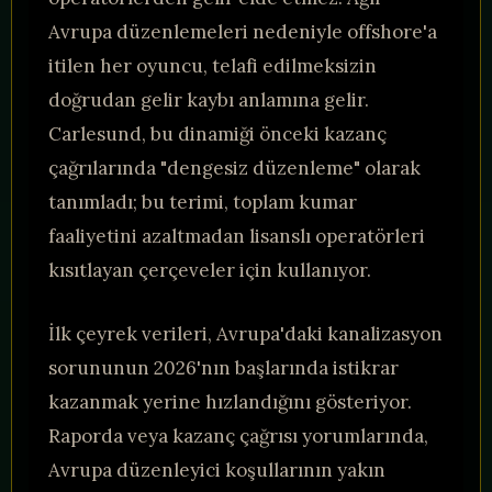
Avrupa düzenlemeleri nedeniyle offshore'a
itilen her oyuncu, telafi edilmeksizin
doğrudan gelir kaybı anlamına gelir.
Carlesund, bu dinamiği önceki kazanç
çağrılarında "dengesiz düzenleme" olarak
tanımladı; bu terimi, toplam kumar
faaliyetini azaltmadan lisanslı operatörleri
kısıtlayan çerçeveler için kullanıyor.
İlk çeyrek verileri, Avrupa'daki kanalizasyon
sorununun 2026'nın başlarında istikrar
kazanmak yerine hızlandığını gösteriyor.
Raporda veya kazanç çağrısı yorumlarında,
Avrupa düzenleyici koşullarının yakın