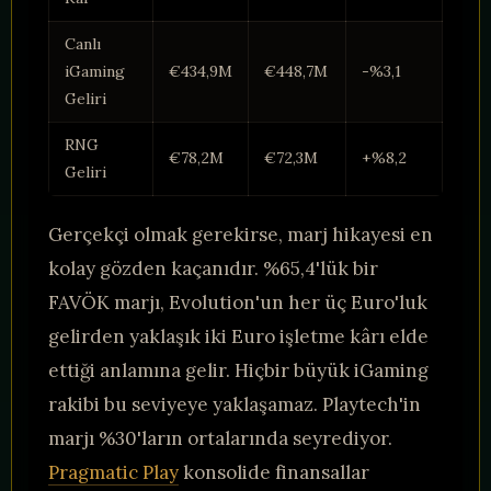
Canlı
iGaming
€434,9M
€448,7M
-%3,1
Geliri
RNG
€78,2M
€72,3M
+%8,2
Geliri
Gerçekçi olmak gerekirse, marj hikayesi en
kolay gözden kaçanıdır. %65,4'lük bir
FAVÖK marjı, Evolution'un her üç Euro'luk
gelirden yaklaşık iki Euro işletme kârı elde
ettiği anlamına gelir. Hiçbir büyük iGaming
rakibi bu seviyeye yaklaşamaz. Playtech'in
marjı %30'ların ortalarında seyrediyor.
Pragmatic Play
konsolide finansallar