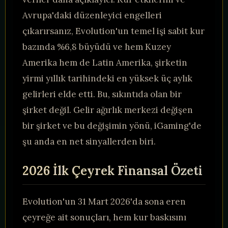
Avrupa'daki düzenleyici engelleri
çıkarırsanız, Evolution'un temel işi sabit kur
bazında %6,8 büyüdü ve hem Kuzey
Amerika hem de Latin Amerika, şirketin
yirmi yıllık tarihindeki en yüksek üç aylık
gelirleri elde etti. Bu, sıkıntıda olan bir
şirket değil. Gelir ağırlık merkezi değişen
bir şirket ve bu değişimin yönü, iGaming'de
şu anda en net sinyallerden biri.
2026 İlk Çeyrek Finansal Özeti
Evolution'un 31 Mart 2026'da sona eren
çeyreğe ait sonuçları, hem kur baskısını