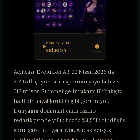
Play Katana-
Seduction
Açıkçası, Evolution AB, 22 Nisan 2026'da
2026 ilk çeyrek ara raporunu yayınladı ve
513 milyon Euro net gelir rakamı ilk bakışta
hafif bir hayal kırıklığı gibi görünüyor.
Dünyanın dominant canlı casino
tedarikçisinde yıllık bazda %1,5'lik bir düşüş
soru işaretleri yaratıyor. Ancak gerçek
veriler daha açıklayıcı. Kur etkilerini ve