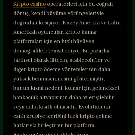
Kripto casino
operatörleri için bu coğrafi
dönüş, kendi büyüme yörüngeleriyle
doğrudan kesişiyor. Kuzey Amerika ve Latin
Amerikalı oyuncular, kripto kumar
platformları için en hızlı büyüyen
demografileri temsil ediyor. Bu pazarlar
tarihsel olarak Bitcoin, stablecoin'ler ve
diğer kripto ödeme yöntemlerinin daha
yüksek benimsenmesini göstermiştir;
bunun kısmi nedeni, kumar için geleneksel
bankacılık altyapısının daha az erişilebilir
veya daha kısıtlı olmasıdır. Evolution'un
canlı krupiye içeriğini hızlı kripto çekme
hatlarıyla birleştiren bir platform,
Evolution'un gelecekteki ürün