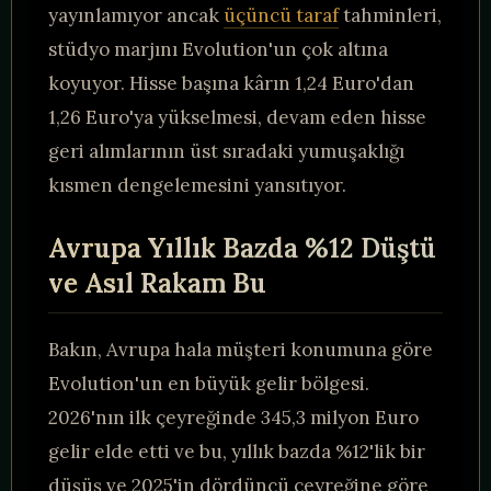
yayınlamıyor ancak
üçüncü taraf
tahminleri,
stüdyo marjını Evolution'un çok altına
koyuyor. Hisse başına kârın 1,24 Euro'dan
1,26 Euro'ya yükselmesi, devam eden hisse
geri alımlarının üst sıradaki yumuşaklığı
kısmen dengelemesini yansıtıyor.
Avrupa Yıllık Bazda %12 Düştü
ve Asıl Rakam Bu
Bakın, Avrupa hala müşteri konumuna göre
Evolution'un en büyük gelir bölgesi.
2026'nın ilk çeyreğinde 345,3 milyon Euro
gelir elde etti ve bu, yıllık bazda %12'lik bir
düşüş ve 2025'in dördüncü çeyreğine göre