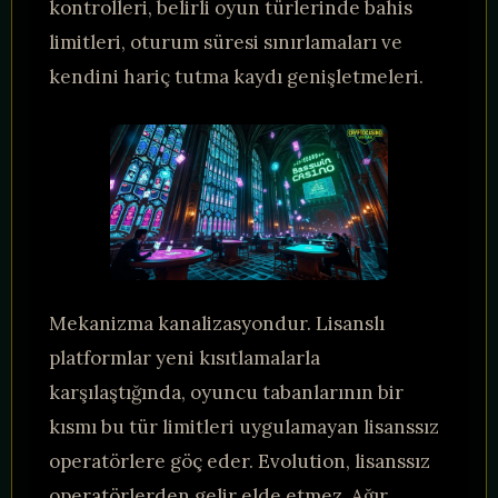
kontrolleri, belirli oyun türlerinde bahis
limitleri, oturum süresi sınırlamaları ve
kendini hariç tutma kaydı genişletmeleri.
Mekanizma kanalizasyondur. Lisanslı
platformlar yeni kısıtlamalarla
karşılaştığında, oyuncu tabanlarının bir
kısmı bu tür limitleri uygulamayan lisanssız
operatörlere göç eder. Evolution, lisanssız
operatörlerden gelir elde etmez. Ağır