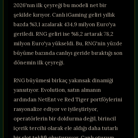
2026'nın ilk çeyreği bu modeli net bir
şekilde kırıyor. Canlı iGaming geliri yıllık
bazda %3,1 azalarak 434,9 milyon Euro'ya
geriledi. RNG geliri ise %8,2 artarak 78,2
milyon Euro'ya yükseldi. Bu, RNG'nin yüzde
büyüme bazında canlıyı geride bıraktığı son
dönemin ilk çeyreği.
RNG büyümesi birkaç yakınsak dinamiği
yansıtıyor. Evolution, satın almanın
ardından NetEnt ve Red Tiger portföylerini
rasyonalize ediyor ve iyileştiriyor,
operatörlerin bir doldurma değil, birincil
içerik tercihi olarak ele aldığı daha tutarlı
bir slot teklifi oluşturuyor. Canlı oturum