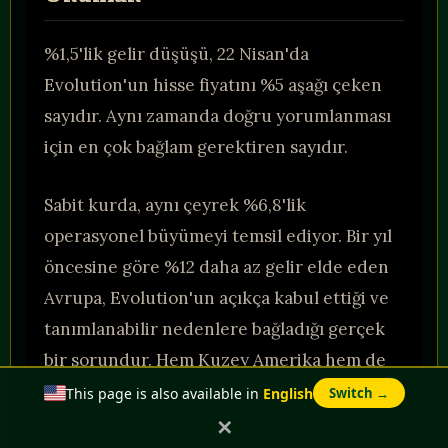
%1,5'lik gelir düşüşü, 22 Nisan'da
Evolution'un hisse fiyatını %5 aşağı çeken
sayıdır. Aynı zamanda doğru yorumlanması
için en çok bağlam gerektiren sayıdır.
Sabit kurda, aynı çeyrek %6,8'lik
operasyonel büyümeyi temsil ediyor. Bir yıl
öncesine göre %12 daha az gelir elde eden
Avrupa, Evolution'un açıkça kabul ettiği ve
tanımlanabilir nedenlere bağladığı gerçek
bir sorundur. Hem Kuzey Amerika hem de
Latin Amerika'da tüm zamanların en yüksek
This page is also available in
English
Switch →
gelirlerini üreten Amerika bölgeleri,
✕