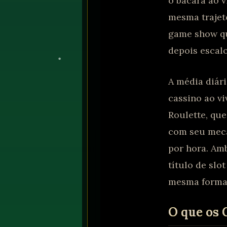
o bacará ao v
mesma trajet
game show qu
depois escal
A média diári
cassino ao v
Roulette, que
com seu meca
por hora. Am
título de slo
mesma forma 
O que os