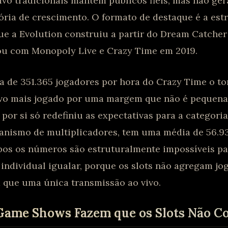
ivo tradicionais mantêm públicos fiéis, mas não ge
ória de crescimento. O formato de destaque é a est
e a Evolution construiu a partir do Dream Catcher
ou com Monopoly Live e Crazy Time em 2019.
a de 351.365 jogadores por hora do Crazy Time o to
ivo mais jogado por uma margem que não é pequena
 por si só redefiniu as expectativas para a categoria
nismo de multiplicadores, tem uma média de 56.9
bos os números são estruturalmente impossíveis pa
t individual igualar, porque os slots não agregam j
que uma única transmissão ao vivo.
 Game Shows Fazem que os Slots Não 