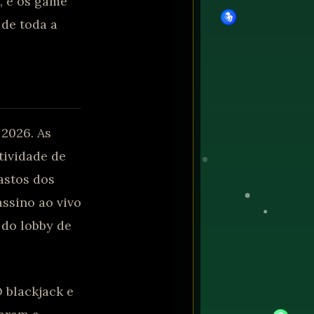
, e os game
 de toda a
 2026. As
tividade de
astos dos
assino ao vivo
 do lobby de
 blackjack e