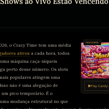
Shows ao Vivo Estão Vencendo 
2026, o Crazy Time tem uma média
gadores ativos
a cada hora, todos
huma máquina caça-níqueis
ega perto desse número. Os slots
 mais populares atingem uma
 Isso não é uma alegação de
Play Candy
 um pico temporário. É o
 uma mudança estrutural no que