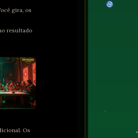
ocê gira, os
mo resultado
icional. Os