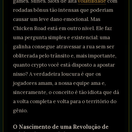
games. Mines. Slots de alta
volatilidade
com
rodadas bônus tão intensas que poderiam
causar um leve dano emocional. Mas
Chicken Road está em outro nível. Ele faz
uma pergunta simples e existencial: uma
galinha consegue atravessar a rua sem ser
obliterada pelo trânsito e, mais importante,
quanto crypto você está disposto a apostar
nisso? A verdadeira loucura é que os
jogadores amam, a nossa equipe ama e,
sinceramente, o conceito é tão idiota que dá
a volta completa e volta para o território do
gênio.
O Nascimento de uma Revolução de