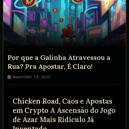
Por que a Galinha Atravessou a
Rua? Pra Apostar, É Claro!
November 19, 2025
Chicken Road, Caos e Apostas
em Crypto A Ascensão do Jogo
de Azar Mais Ridículo Já
Inventado