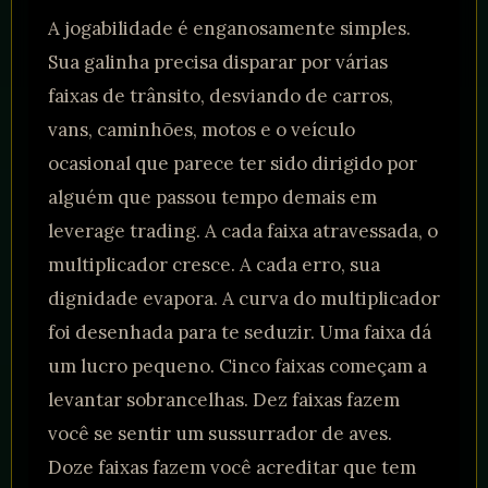
A jogabilidade é enganosamente simples.
Sua galinha precisa disparar por várias
faixas de trânsito, desviando de carros,
vans, caminhões, motos e o veículo
ocasional que parece ter sido dirigido por
alguém que passou tempo demais em
leverage trading. A cada faixa atravessada, o
multiplicador cresce. A cada erro, sua
dignidade evapora. A curva do multiplicador
foi desenhada para te seduzir. Uma faixa dá
um lucro pequeno. Cinco faixas começam a
levantar sobrancelhas. Dez faixas fazem
você se sentir um sussurrador de aves.
Doze faixas fazem você acreditar que tem