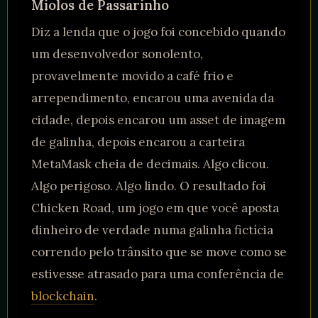
Miolos de Passarinho
Diz a lenda que o jogo foi concebido quando
um desenvolvedor sonolento,
provavelmente movido a café frio e
arrependimento, encarou uma avenida da
cidade, depois encarou um asset de imagem
de galinha, depois encarou a carteira
MetaMask cheia de decimais. Algo clicou.
Algo perigoso. Algo lindo. O resultado foi
Chicken Road, um jogo em que você aposta
dinheiro de verdade numa galinha fictícia
correndo pelo trânsito que se move como se
estivesse atrasado para uma conferência de
blockchain
.