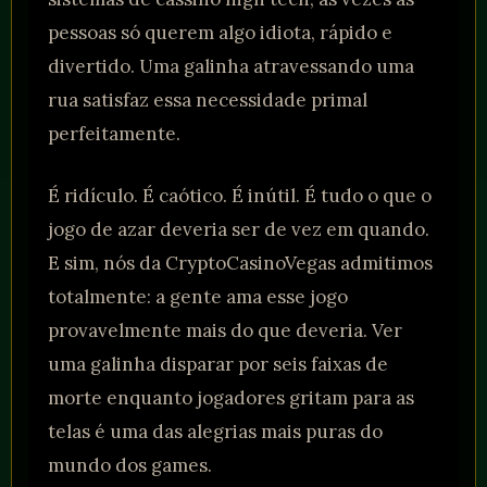
pessoas só querem algo idiota, rápido e
divertido. Uma galinha atravessando uma
rua satisfaz essa necessidade primal
perfeitamente.
É ridículo. É caótico. É inútil. É tudo o que o
jogo de azar deveria ser de vez em quando.
E sim, nós da CryptoCasinoVegas admitimos
totalmente: a gente ama esse jogo
provavelmente mais do que deveria. Ver
uma galinha disparar por seis faixas de
morte enquanto jogadores gritam para as
telas é uma das alegrias mais puras do
mundo dos games.