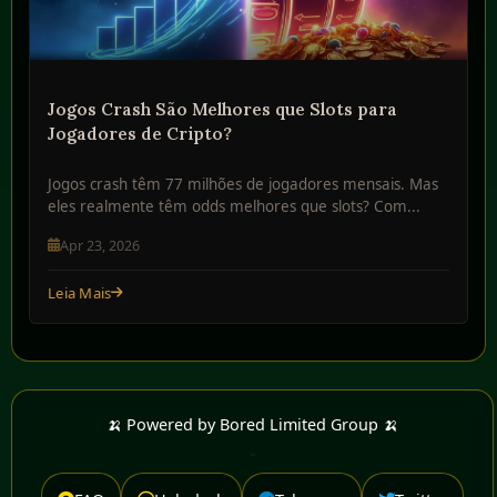
Jogos Crash São Melhores que Slots para
Jogadores de Cripto?
Jogos crash têm 77 milhões de jogadores mensais. Mas
eles realmente têm odds melhores que slots? Com...
Apr 23, 2026
Leia Mais
🍌 Powered by Bored Limited Group 🍌