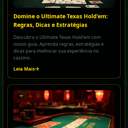
Domine o Ultimate Texas Hold'em:
Regras, Dicas e Estratégias
Descubra o Ultimate Texas Hold'em com
nosso guia. Aprenda regras, estratégias e
dicas para melhorar sua experiência no
cassino.
Leia Mais