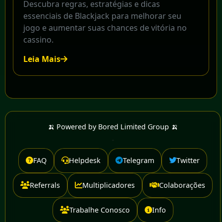
Descubra regras, estratégias e dicas
essenciais de Blackjack para melhorar seu
jogo e aumentar suas chances de vitória no
cassino.
Leia Mais
🍌 Powered by Bored Limited Group 🍌
FAQ
Helpdesk
Telegram
Twitter
Referrals
Multiplicadores
Colaborações
Trabalhe Conosco
Info