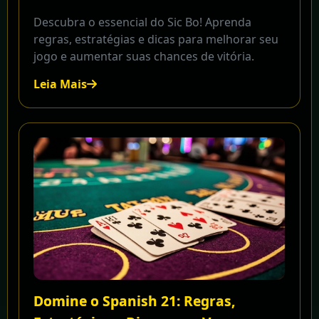
Descubra o essencial do Sic Bo! Aprenda
regras, estratégias e dicas para melhorar seu
jogo e aumentar suas chances de vitória.
Leia Mais
Domine o Spanish 21: Regras,