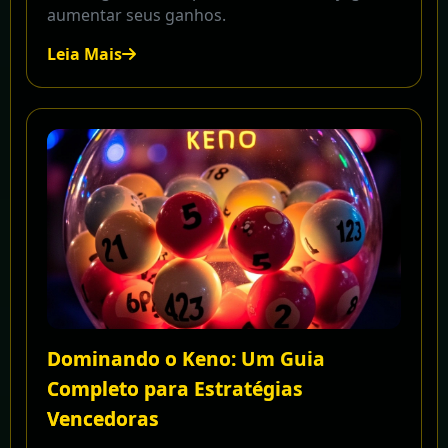
aumentar seus ganhos.
Leia Mais
Dominando o Keno: Um Guia
Completo para Estratégias
Vencedoras