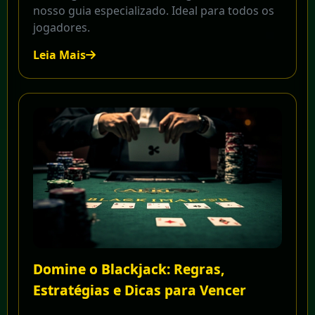
nosso guia especializado. Ideal para todos os
jogadores.
Leia Mais
Domine o Blackjack: Regras,
Estratégias e Dicas para Vencer