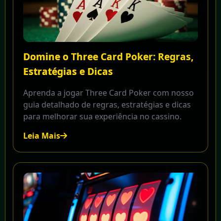
Domine o Three Card Poker: Regras,
Estratégias e Dicas
Aprenda a jogar Three Card Poker com nosso
guia detalhado de regras, estratégias e dicas
para melhorar sua experiência no cassino.
Leia Mais