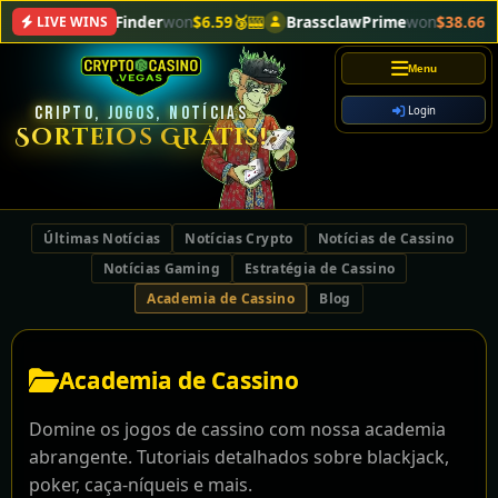
FloorFinder
won
$6.59🥉
🎰
BrassclawPrime
won
$38.66🥈
💫
L
LIVE WINS
Menu
CRIPTO, JOGOS, NOTÍCIAS
Login
Sorteios Grátis!
Últimas Notícias
Notícias Crypto
Notícias de Cassino
Notícias Gaming
Estratégia de Cassino
Academia de Cassino
Blog
Academia de Cassino
Domine os jogos de cassino com nossa academia
abrangente. Tutoriais detalhados sobre blackjack,
poker, caça-níqueis e mais.