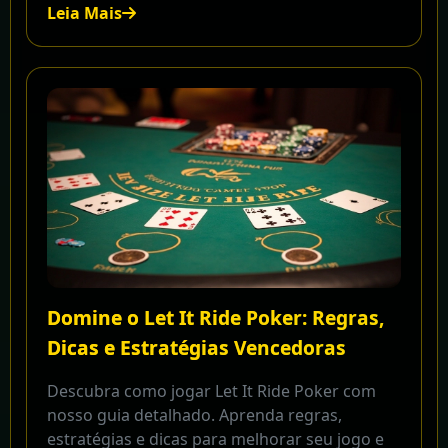
Leia Mais
Domine o Let It Ride Poker: Regras,
Dicas e Estratégias Vencedoras
Descubra como jogar Let It Ride Poker com
nosso guia detalhado. Aprenda regras,
estratégias e dicas para melhorar seu jogo e