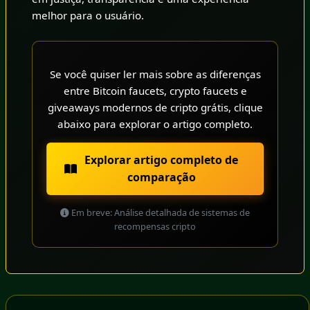
melhor para o usuário.
Se você quiser ler mais sobre as diferenças
entre Bitcoin faucets, crypto faucets e
giveaways modernos de cripto grátis, clique
abaixo para explorar o artigo completo.
Explorar artigo completo de
comparação
Em breve: Análise detalhada de sistemas de
recompensas cripto