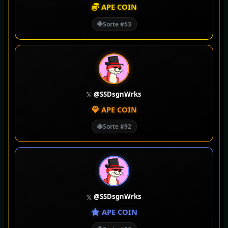
APE COIN
Sorte #53
@SSDsgnWrks
APE COIN
Sorte #92
@SSDsgnWrks
APE COIN