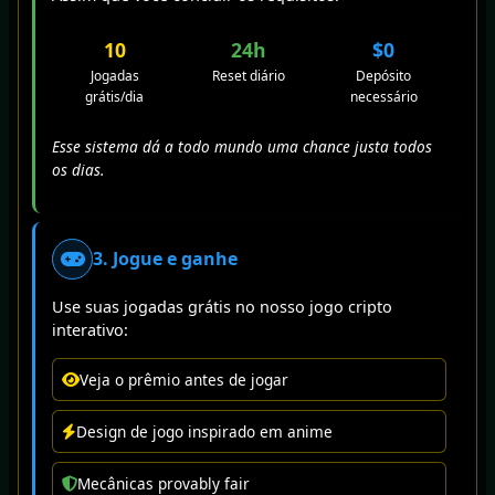
10
24h
$0
Jogadas
Reset diário
Depósito
grátis/dia
necessário
Esse sistema dá a todo mundo uma chance justa todos
os dias.
3. Jogue e ganhe
Use suas jogadas grátis no nosso jogo cripto
interativo:
Veja o prêmio antes de jogar
Design de jogo inspirado em anime
Mecânicas provably fair