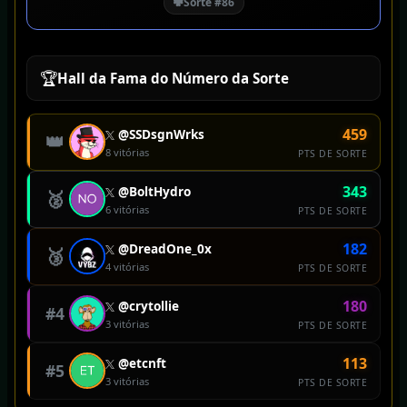
Sorte #86
🏆
Hall da Fama do Número da Sorte
459
@SSDsgnWrks
👑
8 vitórias
PTS DE SORTE
343
@BoltHydro
🥈
6 vitórias
PTS DE SORTE
182
@DreadOne_0x
🥉
4 vitórias
PTS DE SORTE
180
@crytollie
#4
3 vitórias
PTS DE SORTE
113
@etcnft
#5
3 vitórias
PTS DE SORTE