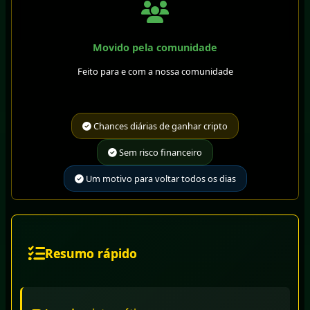
Movido pela comunidade
Feito para e com a nossa comunidade
Chances diárias de ganhar cripto
Sem risco financeiro
Um motivo para voltar todos os dias
Resumo rápido