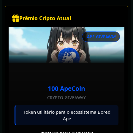
Prêmio Cripto Atual
APE GIVEAWAY
100 ApeCoin
CRYPTO GIVEAWAY
Token utilitário para o ecossistema Bored
Ape