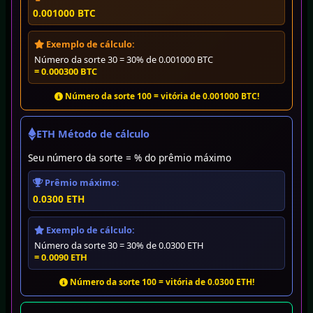
0.001000 BTC
Exemplo de cálculo:
Número da sorte 30 = 30% de 0.001000 BTC
= 0.000300 BTC
Número da sorte 100 = vitória de 0.001000 BTC!
ETH Método de cálculo
Seu número da sorte = % do prêmio máximo
Prêmio máximo:
0.0300 ETH
Exemplo de cálculo:
Número da sorte 30 = 30% de 0.0300 ETH
= 0.0090 ETH
Número da sorte 100 = vitória de 0.0300 ETH!