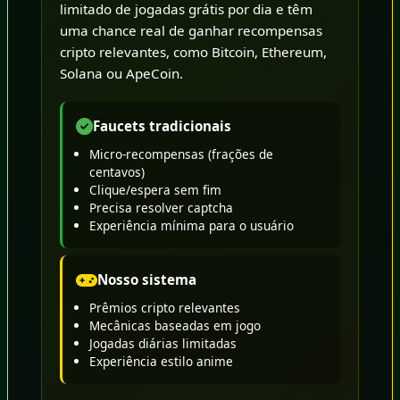
limitado de jogadas grátis por dia e têm
uma chance real de ganhar recompensas
cripto relevantes, como Bitcoin, Ethereum,
Solana ou ApeCoin.
Faucets tradicionais
Micro-recompensas (frações de
centavos)
Clique/espera sem fim
Precisa resolver captcha
Experiência mínima para o usuário
Nosso sistema
Prêmios cripto relevantes
Mecânicas baseadas em jogo
Jogadas diárias limitadas
Experiência estilo anime