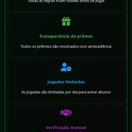
Todas as regras ficam visíveis antes de jogar
Transparência do prêmio
Todos os prêmios são mostrados com antecedência
Jogadas limitadas
As jogadas são limitadas por dia para evitar abusos
Verificação manual