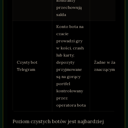
kontrakty
przechowują
salda
Konto bota na
czacie
prowadzi gry
w kości, crash
lub karty;
Czysty bot
depozyty
Żadne w żadnym
Telegram
przyjmowane
znaczącym sensie
są na gorący
portfel
kontrolowany
przez
operatora bota
Poziom czystych botów jest najbardziej