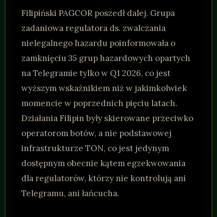
Filipiński PAGCOR poszedł dalej. Grupa
zadaniowa regulatora ds. zwalczania
nielegalnego hazardu poinformowała o
zamknięciu 35 grup hazardowych opartych
na Telegramie tylko w Q1 2026, co jest
wyższym wskaźnikiem niż w jakimkolwiek
momencie w poprzednich pięciu latach.
Działania Filipin były skierowane przeciwko
operatorom botów, a nie podstawowej
infrastrukturze TON, co jest jedynym
dostępnym obecnie kątem egzekwowania
dla regulatorów, którzy nie kontrolują ani
Telegramu, ani łańcucha.