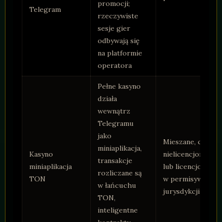
promocji;
Telegram
rzeczywiste
sesje gier
odbywają się
na platformie
operatora
Pełne kasyno
działa
wewnątrz
Telegramu
jako
Mieszane, często
miniaplikacja,
Kasyno
nielicencjonowan
transakcje
miniaplikacja
lub licencjonowa
rozliczane są
TON
w permisywnej
w łańcuchu
jurysdykcji
TON,
inteligentne