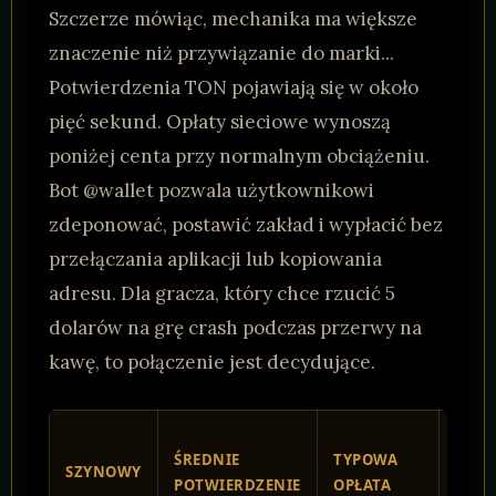
Szczerze mówiąc, mechanika ma większe
znaczenie niż przywiązanie do marki...
Potwierdzenia TON pojawiają się w około
pięć sekund. Opłaty sieciowe wynoszą
poniżej centa przy normalnym obciążeniu.
Bot @wallet pozwala użytkownikowi
zdeponować, postawić zakład i wypłacić bez
przełączania aplikacji lub kopiowania
adresu. Dla gracza, który chce rzucić 5
dolarów na grę crash podczas przerwy na
kawę, to połączenie jest decydujące.
PORT
ŚREDNIE
TYPOWA
TELE
SZYNOWY
POTWIERDZENIE
OPŁATA
W