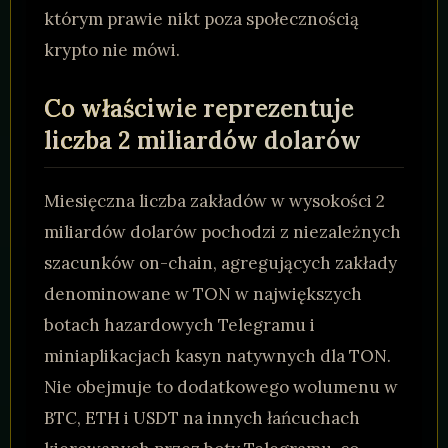
którym prawie nikt poza społecznością
krypto nie mówi.
Co właściwie reprezentuje
liczba 2 miliardów dolarów
Miesięczna liczba zakładów w wysokości 2
miliardów dolarów pochodzi z niezależnych
szacunków on-chain, agregujących zakłady
denominowane w TON w największych
botach hazardowych Telegramu i
miniaplikacjach kasyn natywnych dla TON.
Nie obejmuje to dodatkowego wolumenu w
BTC, ETH i USDT na innych łańcuchach