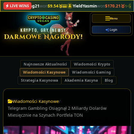
raitKing21
won
$9.54🥉
🎰
YieldYasmin
won
$170.21🥇
✨
CryptoCh
LIVE WINS
Menu
KRYPTO, GRY, NEWSY
Login
Darmowe Nagrody!
Najnowsze Aktualności
Wiadomości Krypto
Wiadomości Kasynowe
Wiadomości Gaming
Strategia Kasynowa
Akademia Kasyna
Blog
Wiadomości Kasynowe
/
Telegram Gambling Osiągnął 2 Miliardy Dolarów
Miesięcznie na Szynach Portfela TON