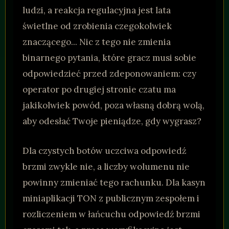
ludzi, a reakcja regulacyjna jest lata
świetlne od zrobienia czegokolwiek
znaczącego... Nic z tego nie zmienia
binarnego pytania, które gracz musi sobie
odpowiedzieć przed zdeponowaniem: czy
operator po drugiej stronie czatu ma
jakikolwiek powód, poza własną dobrą wolą,
aby odesłać Twoje pieniądze, gdy wygrasz?
Dla czystych botów uczciwa odpowiedź
brzmi zwykle nie, a liczby wolumenu nie
powinny zmieniać tego rachunku. Dla kasyn
miniaplikacji TON z publicznym zespołem i
rozliczeniem w łańcuchu odpowiedź brzmi