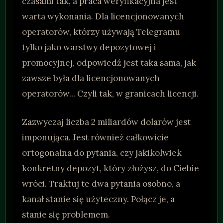
czasami tak, a praca weryfikacyjna jest
warta wykonania. Dla licencjonowanych
operatorów, którzy używają Telegramu
tylko jako warstwy depozytowej i
promocyjnej, odpowiedź jest taka sama, jak
zawsze była dla licencjonowanych
operatorów... Czyli tak, w granicach licencji.
Zazwyczaj liczba 2 miliardów dolarów jest
imponująca. Jest również całkowicie
ortogonalna do pytania, czy jakikolwiek
konkretny depozyt, który złożysz, do Ciebie
wróci. Traktuj te dwa pytania osobno, a
kanał stanie się użyteczny. Połącz je, a
stanie się problemem.