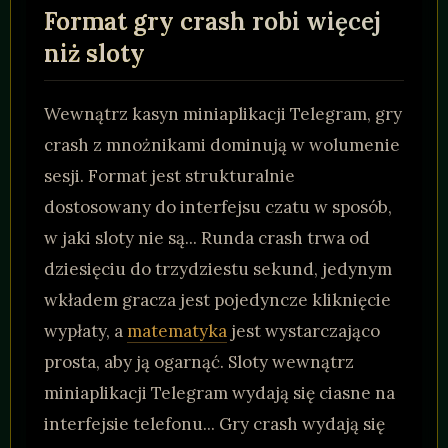
Format gry crash robi więcej
niż sloty
Wewnątrz kasyn miniaplikacji Telegram, gry
crash z mnożnikami dominują w wolumenie
sesji. Format jest strukturalnie
dostosowany do interfejsu czatu w sposób,
w jaki sloty nie są... Runda crash trwa od
dziesięciu do trzydziestu sekund, jedynym
wkładem gracza jest pojedyncze kliknięcie
wypłaty, a
matematyka
jest wystarczająco
prosta, aby ją ogarnąć. Sloty wewnątrz
miniaplikacji Telegram wydają się ciasne na
interfejsie telefonu... Gry crash wydają się