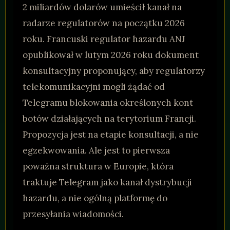
2 miliardów dolarów umieścił kanał na
radarze regulatorów na początku 2026
roku. Francuski regulator hazardu ANJ
opublikował w lutym 2026 roku dokument
konsultacyjny proponujący, aby regulatorzy
telekomunikacyjni mogli żądać od
Telegramu blokowania określonych kont
botów działających na terytorium Francji.
Propozycja jest na etapie konsultacji, a nie
egzekwowania. Ale jest to pierwsza
poważna struktura w Europie, która
traktuje Telegram jako kanał dystrybucji
hazardu, a nie ogólną platformę do
przesyłania wiadomości.