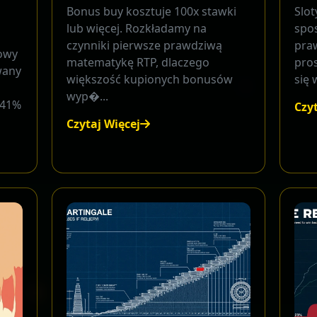
Bonus buy kosztuje 100x stawki
Slo
lub więcej. Rozkładamy na
spo
czynniki pierwsze prawdziwą
pra
owy
matematykę RTP, dlaczego
pros
wany
większość kupionych bonusów
się 
wyp�...
,41%
Czy
Czytaj Więcej