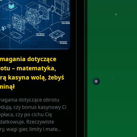
magania dotyczące
rotu – matematyka,
rą kasyna wolą, żebyś
minął
agania dotyczące obrotu
ydują, czy bonus kasynowy Ci
opłaca, czy po cichu Cię
datkowuje. Rzeczywiste
y, wagi gier, limity i mate...