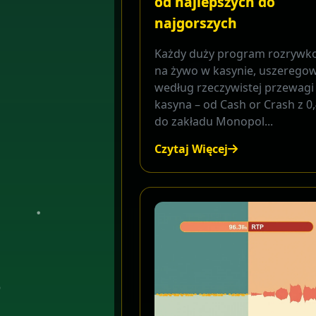
od najlepszych do
najgorszych
Każdy duży program rozrywk
na żywo w kasynie, uszerego
według rzeczywistej przewagi
kasyna – od Cash or Crash z 0
do zakładu Monopol...
Czytaj Więcej