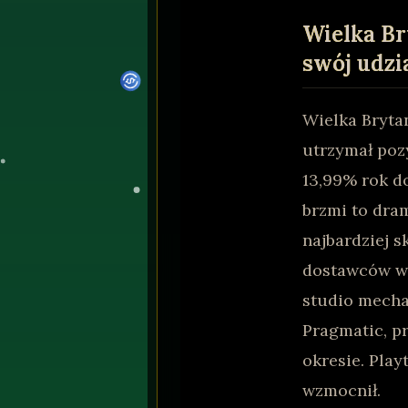
Wielka Br
swój udzi
Wielka Bryta
utrzymał pozy
13,99% rok d
brzmi to dram
najbardziej 
dostawców wa
studio mechan
Pragmatic, p
okresie. Play
wzmocnił.