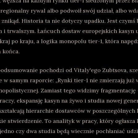
 węższa na każdym rynku tier-1 śledzonym przez Bla
 regionalny rywal albo podwoił swój udział, albo wda
i znikąd. Historia ta nie dotyczy upadku. Jest czymś 
m i trwalszym. Łańcuch dostaw europejskich kasyn 
kraj po kraju, a logika monopolu tier-1, która napęd
a końca.
podsumowanie pochodzi od Vitaly'ego Zubtsova, sze
e w samym raporcie: „Rynki tier-1 nie zmierzają już
opolistycznej. Zamiast tego widzimy fragmentację 
raczy, ekspansję kasyn na żywo i studia nowej gener
kształcają hierarchie dostawców w poszczególnych k
kie stwierdzenie. To analityk w pracy, który ogłasza
 jedno czy dwa studia będą wiecznie pochłaniać udzi