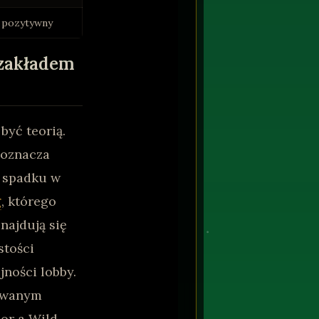
pozytywny
 zakładem
być teorią.
 oznacza
ć spadku w
g
, którego
najdują się
stości
ności lobby.
owanym
or a Wild,