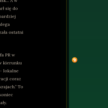
sk... A w
rł się do
bardziej
ulega
zała ostatni
fa PR w
 w kierunku
– lokalne
acji coraz
rajach.” To
 koniec
ały.