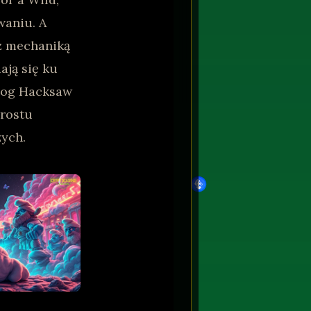
waniu. A
 z mechaniką
ją się ku
alog Hacksaw
prostu
zych.