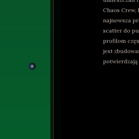
Chaos Crew, R
najnowsza pr
scatter do pu
profilom częs
jest zbudowa
potwierdzają