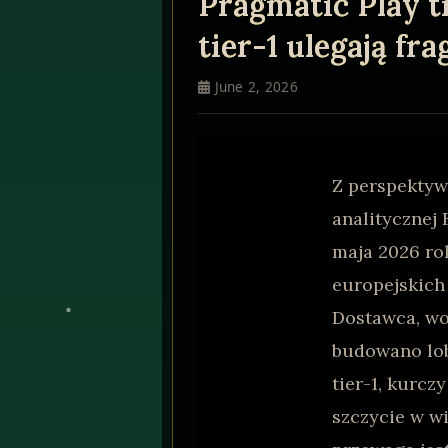
Pragmatic Play t
tier-1 ulegają fr
June 2, 2026
Z perspektyw
analitycznej
maja 2026 rok
europejskich
Dostawca, wo
budowano lob
tier-1, kurcz
szczycie w w