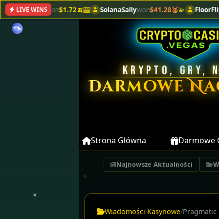
.72🍌
🎰
SolanaSally
won
$41.28🥈
💫
FloorFlip999
won
$1.99🍌
🎰
LIVE WINS
KRYPTO, GRY, 
Darmowe Na
Strona Główna
Darmowe 
Najnowsze Aktualności
W
Wiadomości Kasynowe
/
Pragmatic 