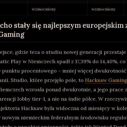
wzmocniony
wzmocniony
cho stały się najlepszym europejskim
Gaming
jsce, gdzie teza o studiu nowej generacji przestaje 
atic Play w Niemczech spadł z 17,39% do 14,40%, co
9 punktu procentowego – mniej więcej dwukrotnoś
anii. Studio, które przejęło pole, to
Hacksaw Gamin
iemczech wzrosła ponad dwukrotnie, a jego prace z
rencji lobby tier-1, a nie na indie półce. W rzeczywi
ajektoria Hacksaw była widoczna od miesięcy w kolej
w nowym niemieckim federalnym środowisku regul
ytuły o wysokiej zmienności, takie jak Wanted Dead 