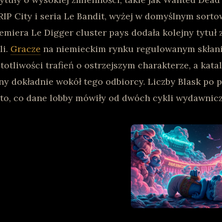
IP City i seria Le Bandit, wyżej w domyślnym sorto
emiera Le Digger cluster pays dodała kolejny tytuł
li.
Gracze
na niemieckim rynku regulowanym skłania
totliwości trafień o ostrzejszym charakterze, a kat
ny dokładnie wokół tego odbiorcy. Liczby Blask po 
 to, co dane lobby mówiły od dwóch cykli wydawnic