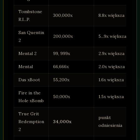
Tombstone
300,000x
8.8x większa
R.I...P.
San Quentin
200,000x
5...9x większa
2
Mental 2
99, 999x
2.9x większa
Mental
66,666x
2.0x większa
Das xBoot
55,200x
1.6x większa
Fire in the
50,000x
1.5x większa
Hole xBomb
True Grit
punkt
Redemption
34,000x
odniesienia
2