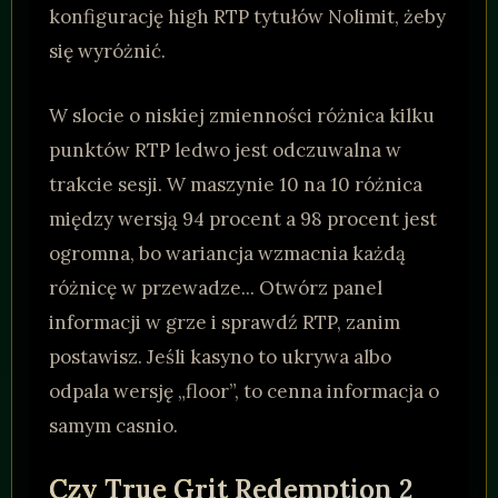
konfigurację high RTP tytułów Nolimit, żeby
się wyróżnić.
W slocie o niskiej zmienności różnica kilku
punktów RTP ledwo jest odczuwalna w
trakcie sesji. W maszynie 10 na 10 różnica
między wersją 94 procent a 98 procent jest
ogromna, bo wariancja wzmacnia każdą
różnicę w przewadze... Otwórz panel
informacji w grze i sprawdź RTP, zanim
postawisz. Jeśli kasyno to ukrywa albo
odpala wersję „floor”, to cenna informacja o
samym casnio.
Czy True Grit Redemption 2