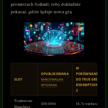
premierach Nolimit, żeby dokładnie
pokazać, gdzie ląduje nowa gra.
W
OPUBLIKOWANA
PORÓWNANIU
SLOT
MAKSYMALNA
DO TRUE GRIT
WYGRANA
REDEMPTION
2
Tombstone
500,000x
14..7x większa
Slaughter