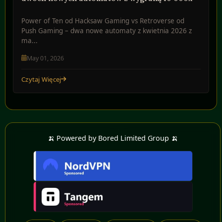
Power of Ten od Hacksaw Gaming vs Retroverse od
Push Gaming – dwa nowe automaty z kwietnia 2026 z
ma...
May 01, 2026
Czytaj Więcej
🍌 Powered by Bored Limited Group 🍌