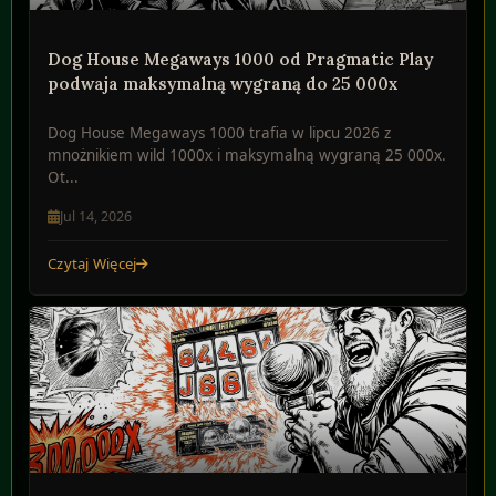
Dog House Megaways 1000 od Pragmatic Play
podwaja maksymalną wygraną do 25 000x
Dog House Megaways 1000 trafia w lipcu 2026 z
mnożnikiem wild 1000x i maksymalną wygraną 25 000x.
Ot...
Jul 14, 2026
Czytaj Więcej