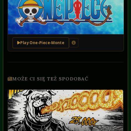
Play One-Piece-Monte
MOŻE CI SIĘ TEŻ SPODOBAĆ