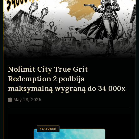
Nolimit City True Grit
Redemption 2 podbija
maksymalną wygraną do 34 000x
May 28, 2026