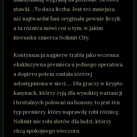
stawki. , To duża liczba. Jest też mniejsza,
niż najtwardsi fani oryginału pewnie liczyli,
a ta różnica mówi coś o tym, w jakim
kierunku zmierza Nolimit City.
Kontynuacja najpierw trafiła jako wczesna
ekskluzywna premiera u jednego operatora,
a dopiero potem została szerzej
udostępniona w sieci..... Dla graczy w krypto
kasynach, którzy żyją dla wysokiej wariancji
i brutalnych polowań na bonusy, to jest ten
typ premiery, który naprawdę robi różnicę.
Nolimit nie robi slotów dla ludzi, którzy
chcą spokojnego wieczoru.