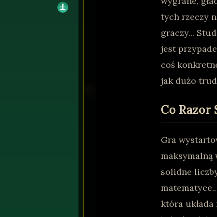
wygrane, gład
tych rzeczy n
graczy... Stu
jest przypade
coś konkretn
jak dużo trud
Co Razor 
Gra wystarto
maksymalną w
solidne liczb
matematyce..
która układa