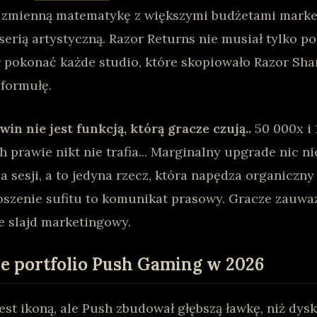
 zmienną matematykę z większymi budżetami marke
serią artystyczną. Razor Returns nie musiał tylko p
ł pokonać każde studio, które skopiowało Razor Shar
formułę.
n nie jest funkcją, którą gracze czują..
50 000x i 
ch prawie nikt nie trafia... Marginalny upgrade nic ni
 sesji, a to jedyna rzecz, która napędza organiczny
szenie sufitu to komunikat prasowy. Gracze zauwa
e slajd marketingowy.
 portfolio Push Gaming w 2026
est ikoną, ale Push zbudował głębszą ławkę, niż dys