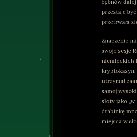
bębnów dalej 
przestaje być
przetrwała s
Znaczenie mia
swoje sesje R
niemieckich l
kryptokasyn.
utrzymał zaa
samej wysokie
sloty jako „w
drabinkę mno
miejsca w sł