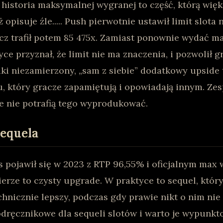
 historia maksymalnej wygranej to część, którą wię
 opisuje źle..... Push pierwotnie ustawił limit slota 
cz trafił potem 85 475x. Zamiast ponownie wydać m
ce przyznał, że limit nie ma znaczenia, i pozwolił g
aki niezamierzony, „sam z siebie” dodatkowy upside
u, który gracze zapamiętują i opowiadają innym. Zes
 nie potrafią tego wyprodukować.
equela
s pojawił się w 2023 z RTP 96,55% i oficjalnym max
erze to czysty upgrade. W praktyce to sequel, który
chnicznie lepszy, podczas gdy prawie nikt o nim nie
dręcznikowe dla sequeli slotów i warto je wypunkt