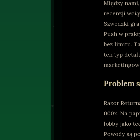
Między nami,
recenzji wciąż
Szwedzki gra
Push w prakty
bez limitu. T
ten typ detal
marketingowe
Problem s
Razor Return
000x. Na papi
lobby jako te
Powody są po