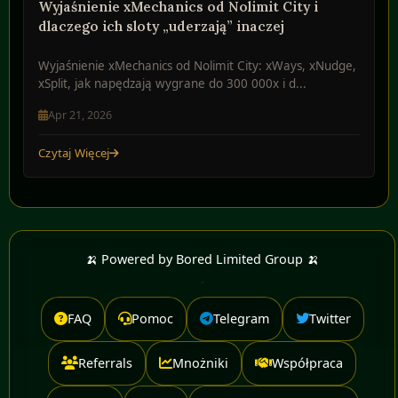
Wyjaśnienie xMechanics od Nolimit City i
dlaczego ich sloty „uderzają” inaczej
Wyjaśnienie xMechanics od Nolimit City: xWays, xNudge,
xSplit, jak napędzają wygrane do 300 000x i d...
Apr 21, 2026
Czytaj Więcej
🍌 Powered by Bored Limited Group 🍌
FAQ
Pomoc
Telegram
Twitter
Referrals
Mnożniki
Współpraca