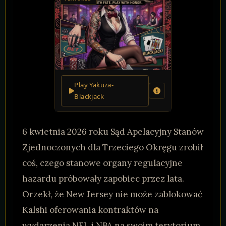
Play Yakuza-
Blackjack
6 kwietnia 2026 roku Sąd Apelacyjny Stanów
Zjednoczonych dla Trzeciego Okręgu zrobił
coś, czego stanowe organy regulacyjne
hazardu próbowały zapobiec przez lata.
Orzekł, że New Jersey nie może zablokować
Kalshi oferowania kontraktów na
wydarzenia NFL i NBA na swoim terytorium,