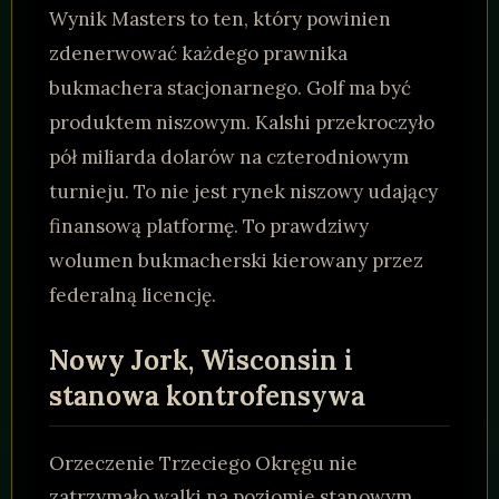
Wynik Masters to ten, który powinien
zdenerwować każdego prawnika
bukmachera stacjonarnego. Golf ma być
produktem niszowym. Kalshi przekroczyło
pół miliarda dolarów na czterodniowym
turnieju. To nie jest rynek niszowy udający
finansową platformę. To prawdziwy
wolumen bukmacherski kierowany przez
federalną licencję.
Nowy Jork, Wisconsin i
stanowa kontrofensywa
Orzeczenie Trzeciego Okręgu nie
zatrzymało walki na poziomie stanowym.