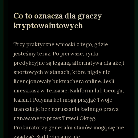
Co to oznacza dla graczy
kryptowalutowych
Trzy praktyczne wnioski z tego, gdzie
jesteśmy teraz. Po pierwsze, rynki
predykcyjne są legalną alternatywą dla akcji
sportowych w stanach, które nigdy nie
licencjonowały bukmachera online. Jeśli
mieszkasz w Teksasie, Kalifornii lub Georgii,
Kalshi i Polymarket mogą przyjąć Twoje
transakcje bez naruszania żadnego prawa
uznawanego przez Trzeci Okręg.
Prokuratorzy generalni stanów mogą się nie
zgadzać. Sąd federalny nie.