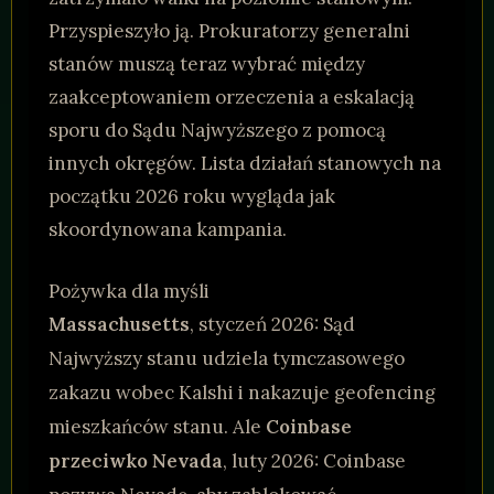
Przyspieszyło ją. Prokuratorzy generalni
stanów muszą teraz wybrać między
zaakceptowaniem orzeczenia a eskalacją
sporu do Sądu Najwyższego z pomocą
innych okręgów. Lista działań stanowych na
początku 2026 roku wygląda jak
skoordynowana kampania.
Pożywka dla myśli
Massachusetts
, styczeń 2026: Sąd
Najwyższy stanu udziela tymczasowego
zakazu wobec Kalshi i nakazuje geofencing
mieszkańców stanu. Ale
Coinbase
przeciwko Nevada
, luty 2026: Coinbase