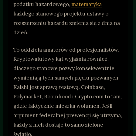
podatku hazardowego,
matematyka
każdego stanowego projektu ustawy o
rozszerzeniu hazardu zmienia się z dnia na
dzień.
To oddziela amatorów od profesjonalistów.
Kryptowalutowy kąt wyjaśnia również,
dlaczego stanowe pozwy konsekwentnie
wymieniają tych samych pięciu pozwanych.
Kalshi jest sprawą testową. Coinbase,
Polymarket, Robinhood i Crypto.com to tam,
gdzie faktycznie mieszka wolumen. Jeśli
argument federalnej prewencji się utrzyma,
każdy z nich dostaje to samo zielone
światło.