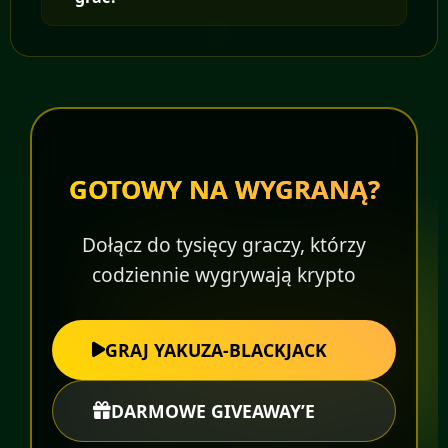
GOTOWY NA WYGRANĄ?
Dołącz do tysięcy graczy, którzy
codziennie wygrywają krypto
GRAJ YAKUZA-BLACKJACK
DARMOWE GIVEAWAY’E