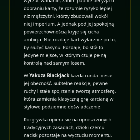
wyczuć wahanie, zanim padnie decyzja o
dobraniu karty, że rozumie ryzyko lepiej
niż mężczyźni, którzy zbudowali wokół
niej imperium. A jednak pod jej spokojną
powierzchownością kryje się cicha
ambicja. Nie rozdaje kart wyłącznie po to,
by służyć kasynu. Rozdaje, bo stół to
jedyne miejsce, w którym czuje pełną
kontrolę nad samym losem.
W
Yakuza Blackjack
każda runda niesie
jej obecność. Subtelne reakcje, pewne
ruchy i stałe spojrzenie tworzą atmosferę,
która zamienia klasyczną grę karcianą w
stylowe podziemne doświadczenie.
Rozgrywka opiera się na uproszczonych
tradycyjnych zasadach, dzięki czemu
nacisk pozostaje na wyczuciu momentu,