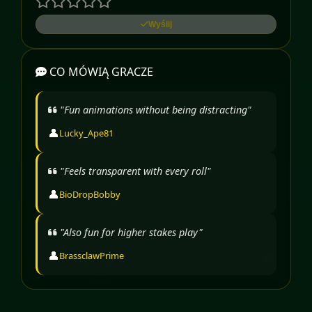
Wyślij
CO MÓWIĄ GRACZE
"Fun animations without being distracting"
👤
Lucky_Ape81
"Feels transparent with every roll"
👤
BioDropBobby
"Also fun for higher stakes play"
👤
BrassclawPrime