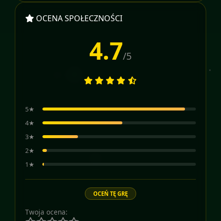
OCENA SPOŁECZNOŚCI
4.7
/5
5★
4★
3★
2★
1★
OCEŃ TĘ GRĘ
Twoja ocena: