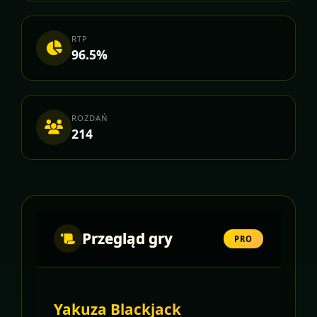
RTP
96.5%
ROZDAŃ
214
Przegląd gry
PRO
Yakuza Blackjack