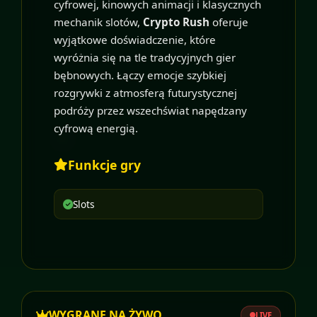
cyfrowej, kinowych animacji i klasycznych
mechanik slotów,
Crypto Rush
oferuje
wyjątkowe doświadczenie, które
wyróżnia się na tle tradycyjnych gier
bębnowych. Łączy emocje szybkiej
rozgrywki z atmosferą futurystycznej
podróży przez wszechświat napędzany
cyfrową energią.
Funkcje gry
Slots
WYGRANE NA ŻYWO
LIVE