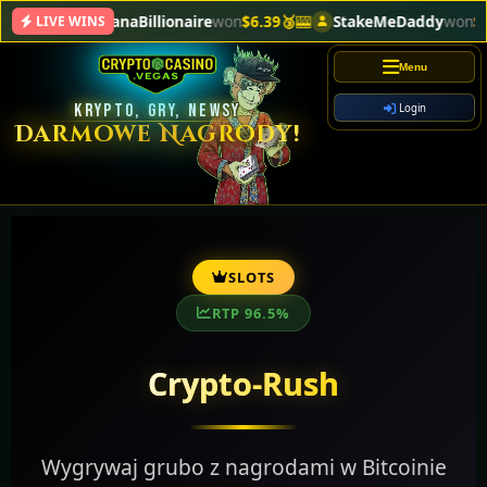
BananaBillionaire
won
$6.39🥉
🎰
StakeMeDaddy
won
$21.3
LIVE WINS
Menu
KRYPTO, GRY, NEWSY
Login
Darmowe Nagrody!
SLOTS
RTP 96.5%
Crypto-Rush
Wygrywaj grubo z nagrodami w Bitcoinie