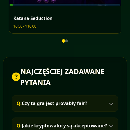
Katana-Seduction
L
$0.50 - $10.00
$0
NAJCZĘŚCIEJ ZADAWANE
PYTANIA
Q:
Czy ta gra jest provably fair?
Q:
Jakie kryptowaluty są akceptowane?