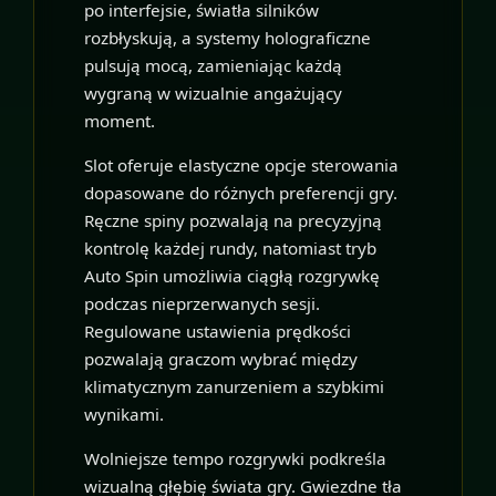
po interfejsie, światła silników
rozbłyskują, a systemy holograficzne
pulsują mocą, zamieniając każdą
wygraną w wizualnie angażujący
moment.
Slot oferuje elastyczne opcje sterowania
dopasowane do różnych preferencji gry.
Ręczne spiny pozwalają na precyzyjną
kontrolę każdej rundy, natomiast tryb
Auto Spin umożliwia ciągłą rozgrywkę
podczas nieprzerwanych sesji.
Regulowane ustawienia prędkości
pozwalają graczom wybrać między
klimatycznym zanurzeniem a szybkimi
wynikami.
Wolniejsze tempo rozgrywki podkreśla
wizualną głębię świata gry. Gwiezdne tła