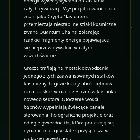
energii wykorzystywana do zasilania
całych cywilizacji. Wyspecjalizowani piloci
znani jako Crypto Navigators
przemierzają niestabilne szlaki kosmiczne
zwane Quantum Chains, zbierając
rzadkie fragmenty energii pojawiające
się nieprzewidywalnie w całym
wszechświecie.
Gracze trafiają na mostek dowodzenia
jednego z tych zaawansowanych statków
kosmicznych, gdzie każdy obrót bębnów
oznacza skok w nadprzestrzeń w kierunku
nowego sektora. Otoczenie wokół
bębnów wypełniają świecące panele
sterowania, holograficzne projekcje oraz
odległe gwiezdne tła, które poruszają się
dynamicznie, gdy statek przyspiesza w
głębokiej przestrzeni.