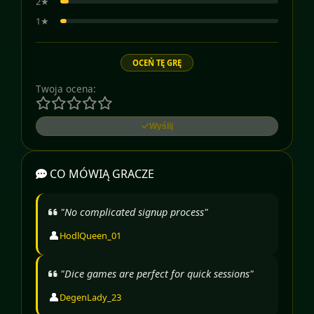
2★
1★
OCEŃ TĘ GRĘ
Twoja ocena:
Wyślij
CO MÓWIĄ GRACZE
"No complicated signup process"
👤
HodlQueen_01
"Dice games are perfect for quick sessions"
👤
DegenLady_23