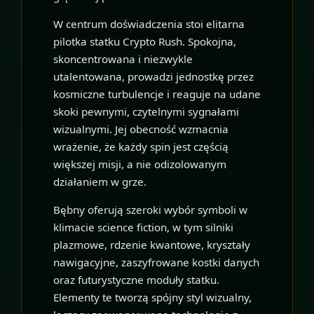
W centrum doświadczenia stoi elitarna
pilotka statku Crypto Rush. Spokojna,
skoncentrowana i niezwykle
utalentowana, prowadzi jednostkę przez
kosmiczne turbulencje i reaguje na udane
skoki pewnymi, czytelnymi sygnałami
wizualnymi. Jej obecność wzmacnia
wrażenie, że każdy spin jest częścią
większej misji, a nie odizolowanym
działaniem w grze.
Bębny oferują szeroki wybór symboli w
klimacie science fiction, w tym silniki
plazmowe, rdzenie kwantowe, kryształy
nawigacyjne, zaszyfrowane kostki danych
oraz futurystyczne moduły statku.
Elementy te tworzą spójny styl wizualny,