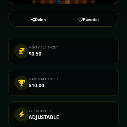
Delen
Favoriet
MINIMALE INZET
$0.50
MAXIMALE INZET
$10.00
VOLATILITEIT
ADJUSTABLE