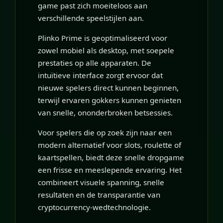
game past zich moeiteloos aan
verschillende speelstijlen aan.
Plinko Prime is geoptimaliseerd voor
zowel mobiel als desktop, met soepele
prestaties op alle apparaten. De
intuïtieve interface zorgt ervoor dat
nieuwe spelers direct kunnen beginnen,
terwijl ervaren gokkers kunnen genieten
van snelle, ononderbroken betsessies.
Voor spelers die op zoek zijn naar een
modern alternatief voor slots, roulette of
kaartspellen, biedt deze snelle dropgame
een frisse en meeslepende ervaring. Het
combineert visuele spanning, snelle
resultaten en de transparantie van
cryptocurrency-wedtechnologie.