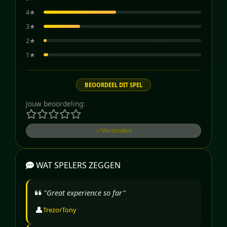
4★
3★
2★
1★
BEOORDEEL DIT SPEL
Jouw beoordeling:
Verzenden
WAT SPELERS ZEGGEN
"Great experience so far"
👤
TrezorTony