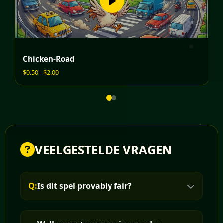
Chicken-Road
M
$0.50 - $2.00
$0
VEELGESTELDE VRAGEN
Q:
Is dit spel provably fair?