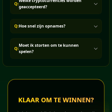
Welke cryptocurrencies worden
Q:
geaccepteerd?
Q:
Hoe snel zijn opnames?
Moet ik storten om te kunnen
Q:
spelen?
KLAAR OM TE WINNEN?