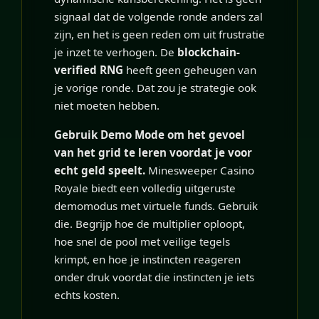
signaal dat de volgende ronde anders zal
zijn, en het is geen reden om uit frustratie
je inzet te verhogen. De
blockchain-
verified RNG
heeft geen geheugen van
je vorige ronde. Dat zou je strategie ook
niet moeten hebben.
Gebruik Demo Mode om het gevoel
van het grid te leren voordat je voor
echt geld speelt.
Minesweeper Casino
Royale biedt een volledig uitgeruste
demomodus met virtuele funds. Gebruik
die. Begrijp hoe de multiplier oploopt,
hoe snel de pool met veilige tegels
krimpt, en hoe je instincten reageren
onder druk voordat die instincten je iets
echts kosten.