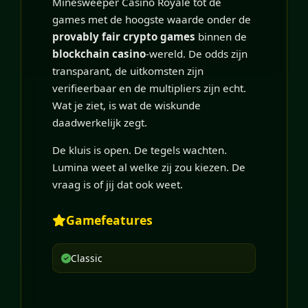
Minesweeper Casino Royale tot de
games met de hoogste waarde onder de
provably fair crypto games
binnen de
blockchain casino
-wereld. De odds zijn
transparant, de uitkomsten zijn
verifieerbaar en de multipliers zijn echt.
Wat je ziet, is wat de wiskunde
daadwerkelijk zegt.
De kluis is open. De tegels wachten.
Lumina weet al welke zij zou kiezen. De
vraag is of jij dat ook weet.
Gamefeatures
Classic