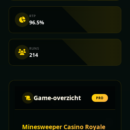
RTP
96.5%
RUNS
195
Game-overzicht
PRO
Minesweeper Casino Royale