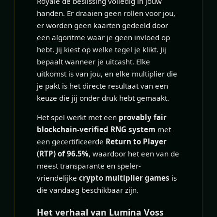
Royale de beslissing volledig in jouw
handen. Er draaien geen rollen voor jou,
er worden geen kaarten gedeeld door
een algoritme waar je geen invloed op
hebt. Jij kiest op welke tegel je klikt. Jij
bepaalt wanneer je uitcasht. Elke
uitkomst is van jou, en elke multiplier die
je pakt is het directe resultaat van een
keuze die jij onder druk hebt gemaakt.
Het spel werkt met een
provably fair
blockchain-verified RNG system
met
een gecertificeerde
Return to Player
(RTP) of 96.5%
, waardoor het een van de
meest transparante en speler-
vriendelijke
crypto multiplier games
is
die vandaag beschikbaar zijn.
Het verhaal van Lumina Voss