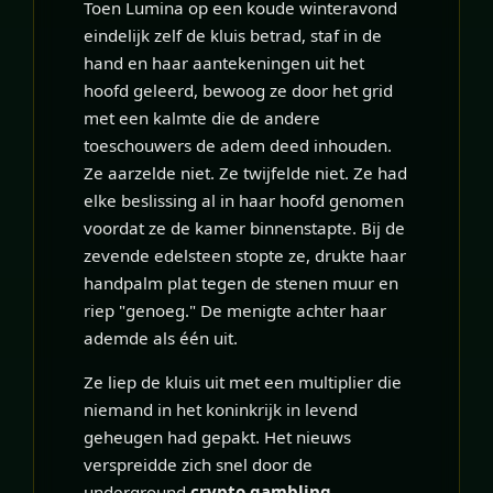
Toen Lumina op een koude winteravond
eindelijk zelf de kluis betrad, staf in de
hand en haar aantekeningen uit het
hoofd geleerd, bewoog ze door het grid
met een kalmte die de andere
toeschouwers de adem deed inhouden.
Ze aarzelde niet. Ze twijfelde niet. Ze had
elke beslissing al in haar hoofd genomen
voordat ze de kamer binnenstapte. Bij de
zevende edelsteen stopte ze, drukte haar
handpalm plat tegen de stenen muur en
riep "genoeg." De menigte achter haar
ademde als één uit.
Ze liep de kluis uit met een multiplier die
niemand in het koninkrijk in levend
geheugen had gepakt. Het nieuws
verspreidde zich snel door de
underground
crypto gambling
-