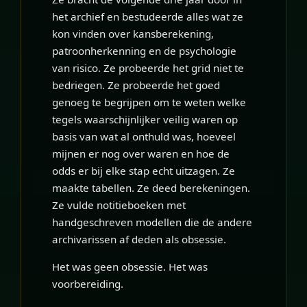
het archief en bestudeerde alles wat ze
kon vinden over kansberekening,
patroonherkenning en de psychologie
van risico. Ze probeerde het grid niet te
bedriegen. Ze probeerde het goed
genoeg te begrijpen om te weten welke
tegels waarschijnlijker veilig waren op
basis van wat al onthuld was, hoeveel
mijnen er nog over waren en hoe de
odds er bij elke stap echt uitzagen. Ze
maakte tabellen. Ze deed berekeningen.
Ze vulde notitieboeken met
handgeschreven modellen die de andere
archivarissen af deden als obsessie.
Het was geen obsessie. Het was
voorbereiding.