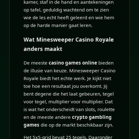
kamer, staf in de hand en aantekeningen
op tafel, geduldig wachtend om te zien
wie de les echt heeft geleerd en wie hem
op de harde manier gaat leren.
Wat Minesweeper Casino Royale
anders maakt
De meeste
casino games online
bieden
de illusie van keuze. Minesweeper Casino
Royale biedt het echte werk. Je kijkt niet
toe hoe een resultaat jou overkomt. Jij
bent degene die het laat gebeuren, tegel
voor tegel, multiplier voor multiplier. Dat
is wat het onderscheidt van slots, roulette
en de meeste andere
crypto gambling
games
die op de markt beschikbaar zijn.
Het 5x5-grid bevat 25 tegels. Daaronder