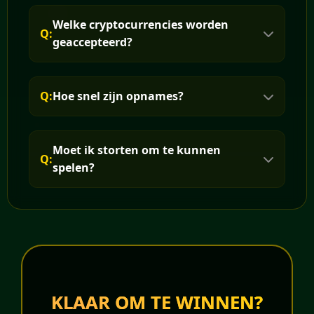
Welke cryptocurrencies worden
Q:
geaccepteerd?
Q:
Hoe snel zijn opnames?
Moet ik storten om te kunnen
Q:
spelen?
KLAAR OM TE WINNEN?