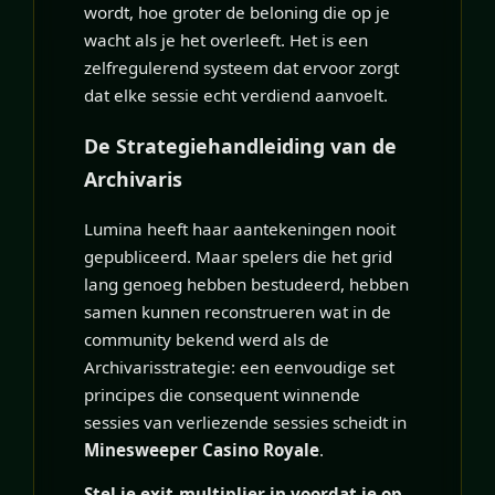
wordt, hoe groter de beloning die op je
wacht als je het overleeft. Het is een
zelfregulerend systeem dat ervoor zorgt
dat elke sessie echt verdiend aanvoelt.
De Strategiehandleiding van de
Archivaris
Lumina heeft haar aantekeningen nooit
gepubliceerd. Maar spelers die het grid
lang genoeg hebben bestudeerd, hebben
samen kunnen reconstrueren wat in de
community bekend werd als de
Archivarisstrategie: een eenvoudige set
principes die consequent winnende
sessies van verliezende sessies scheidt in
Minesweeper Casino Royale
.
Stel je exit-multiplier in voordat je op