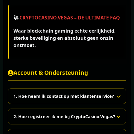
🚀
CRYPTOCASINO.VEGAS – DE ULTIMATE FAQ
Waar blockchain gaming echte eerlijkheid,
sterke beveiliging en absoluut geen onzin
ontmoet.
Account & Ondersteuning
1. Hoe neem ik contact op met klantenservice?
In je Account Sectie vind je de Help Desk. Dat is je
2. Hoe registreer ik me bij CryptoCasino.Vegas?
commandocentrum voor alle
ondersteuningsbehoeften:
We hebben registratie eenvoudig en veilig