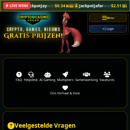
JackpotJay
won
$0.34🍌
🎰
JackpotJafar
won
$2.51🥉
🎰
LIVE WINS
Menu
CRYPTO, GAMES, NIEUWS
Login
Gratis Prijzen!
FAQ
Helpdesk
AI Gaming
Multipliers
Samenwerking
Vacatures
Ons Verhaal & Visie
Veelgestelde Vragen