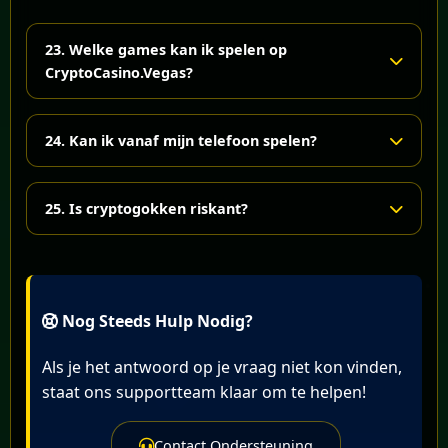
Stortingslimieten
Verlieslimieten
23. Welke games kan ik spelen op
CryptoCasino.Vegas?
Sessieherinneringen
Zelfuitsluiting
Alles:
Afkoeltimers
24. Kan ik vanaf mijn telefoon spelen?
Slots
Speel slim. Speel veilig. Crypto is al riskant
Dice
genoeg.
Absoluut.
25. Is cryptogokken riskant?
Crash
CryptoCasino.Vegas draait soepel op mobiel,
Blackjack
desktop, tablet, slimme koelkast, Tesla-dashboard
Ja — zoals alle gokken.
en waarschijnlijk de Kindle van je oma.
Live casino
Je kunt winnen. Je kunt verliezen. Je kunt
Roulette
Nog Steeds Hulp Nodig?
emotioneel instorten.
Toernooien
Speel verantwoord en riskeer alleen wat je kunt
Exclusieve CCV originals met aangepaste
Als je het antwoord op je vraag niet kon vinden,
missen.
thema's
staat ons supportteam klaar om te helpen!
Nieuwe games worden wekelijks toegevoegd.
Contact Ondersteuning