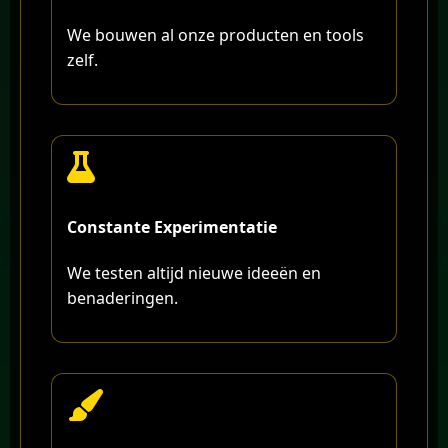
We bouwen al onze producten en tools
zelf.
Constante Experimentatie
We testen altijd nieuwe ideeën en
benaderingen.