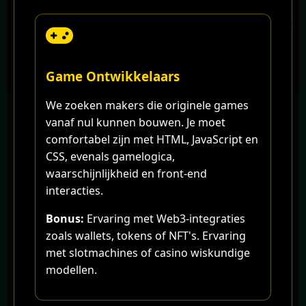
Game Ontwikkelaars
We zoeken makers die originele games
vanaf nul kunnen bouwen. Je moet
comfortabel zijn met HTML, JavaScript en
CSS, evenals gamelogica,
waarschijnlijkheid en front-end
interacties.
Bonus:
Ervaring met Web3-integraties
zoals wallets, tokens of NFT's. Ervaring
met slotmachines of casino wiskundige
modellen.