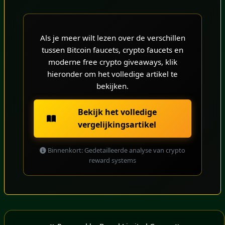
Als je meer wilt lezen over de verschillen
tussen Bitcoin faucets, crypto faucets en
moderne free crypto giveaways, klik
hieronder om het volledige artikel te
bekijken.
Bekijk het volledige
vergelijkingsartikel
Binnenkort: Gedetailleerde analyse van crypto
reward systems