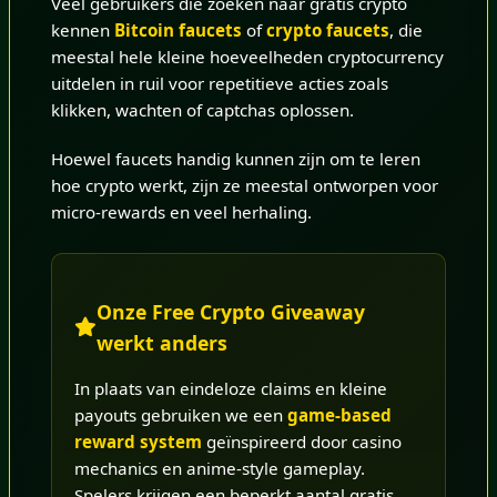
Veel gebruikers die zoeken naar gratis crypto
kennen
Bitcoin faucets
of
crypto faucets
, die
meestal hele kleine hoeveelheden cryptocurrency
uitdelen in ruil voor repetitieve acties zoals
klikken, wachten of captchas oplossen.
Hoewel faucets handig kunnen zijn om te leren
hoe crypto werkt, zijn ze meestal ontworpen voor
micro-rewards en veel herhaling.
Onze Free Crypto Giveaway
werkt anders
In plaats van eindeloze claims en kleine
payouts gebruiken we een
game-based
reward system
geïnspireerd door casino
mechanics en anime-style gameplay.
Spelers krijgen een beperkt aantal gratis