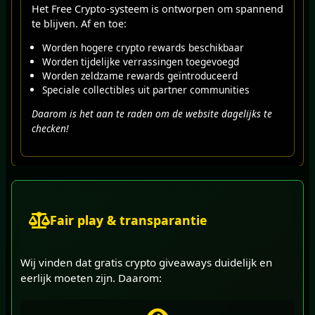
Het Free Crypto-systeem is ontworpen om spannend
te blijven. Af en toe:
Worden hogere crypto rewards beschikbaar
Worden tijdelijke verrassingen toegevoegd
Worden zeldzame rewards geïntroduceerd
Speciale collectibles uit partner communities
Daarom is het aan te raden om de website dagelijks te
checken!
Fair play & transparantie
Wij vinden dat gratis crypto giveaways duidelijk en
eerlijk moeten zijn. Daarom: