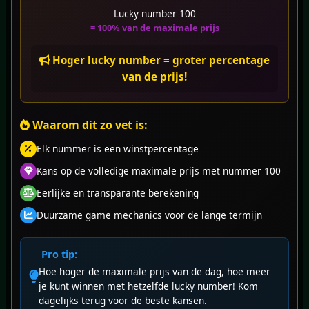
Lucky number 100
= 100% van de maximale prijs
Hoger lucky number = groter percentage
van de prijs!
Waarom dit zo vet is:
Elk nummer is een winstpercentage
Kans op de volledige maximale prijs met nummer 100
Eerlijke en transparante berekening
Duurzame game mechanics voor de lange termijn
Pro tip:
Hoe hoger de maximale prijs van de dag, hoe meer
je kunt winnen met hetzelfde lucky number! Kom
dagelijks terug voor de beste kansen.