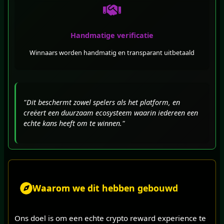
Handmatige verificatie
Winnaars worden handmatig en transparant uitbetaald
"Dit beschermt zowel spelers als het platform, en
creëert een duurzaam ecosysteem waarin iedereen een
echte kans heeft om te winnen."
Waarom we dit hebben gebouwd
Ons doel is om een echte crypto reward experience te