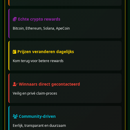
Echte crypto rewards
Bitcoin, Ethereum, Solana, ApeCoin
Prijzen veranderen dagelijks
Kom terug voor betere rewards
Winnaars direct gecontacteerd
Veilig en privé claim-proces
Community-driven
Eerlijk, transparant en duurzaam