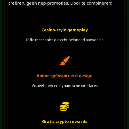
creëren, geen nep-promoties. Door te combineren:
Casino-style gameplay
Toffe mechanics die echt belonend aanvoelen
Anime-geïnspireerd design
Visueel sterk en dynamische interfaces
Gratis crypto rewards