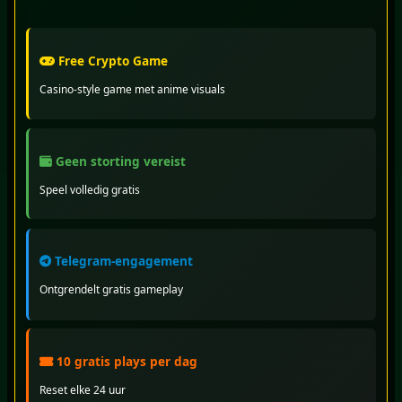
Free Crypto Game
Casino-style game met anime visuals
Geen storting vereist
Speel volledig gratis
Telegram-engagement
Ontgrendelt gratis gameplay
10 gratis plays per dag
Reset elke 24 uur