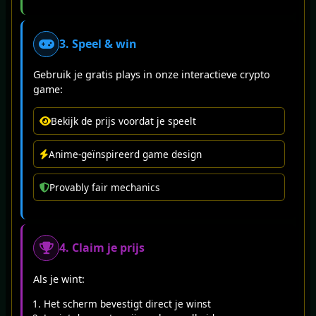
3. Speel & win
Gebruik je gratis plays in onze interactieve crypto
game:
Bekijk de prijs voordat je speelt
Anime-geïnspireerd game design
Provably fair mechanics
4. Claim je prijs
Als je wint:
Het scherm bevestigt direct je winst