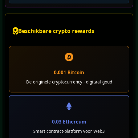
Beschikbare crypto rewards
0.001 Bitcoin
De originele cryptocurrency - digitaal goud
0.03 Ethereum
Smart contract-platform voor Web3