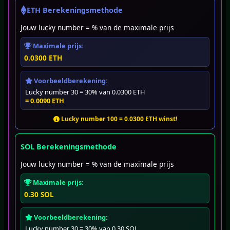
ETH Berekeningsmethode
Jouw lucky number = % van de maximale prijs
Maximale prijs:
0.0300 ETH
Voorbeeldberekening:
Lucky number 30 = 30% van 0.0300 ETH
= 0.0090 ETH
Lucky number 100 = 0.0300 ETH winst!
SOL Berekeningsmethode
Jouw lucky number = % van de maximale prijs
Maximale prijs:
0.30 SOL
Voorbeeldberekening:
Lucky number 30 = 30% van 0.30 SOL