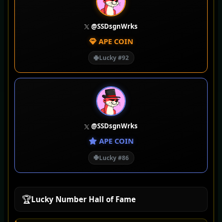
@SSDsgnWrks
APE COIN
Lucky #92
@SSDsgnWrks
APE COIN
Lucky #86
🏆
Lucky Number Hall of Fame