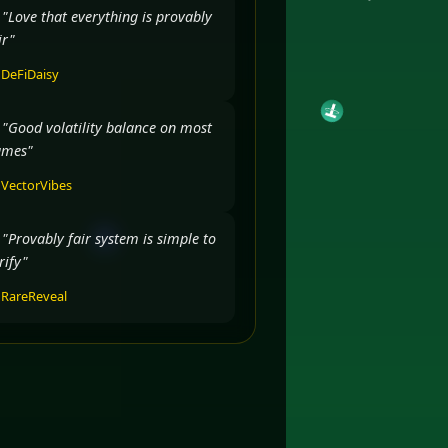
"Love that everything is provably
ir"

DeFiDaisy
"Good volatility balance on most
ames"

VectorVibes
"Provably fair system is simple to
rify"

RareReveal