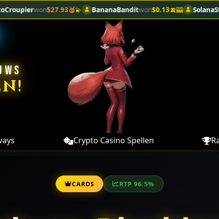
ananaBandit
won
$0.13🍌
🎰
SolanaSteve
won
$150.17🥇
✨
TraitTr
EUWS
en!
ways
Crypto Casino Spellen
Ra
CARDS
RTP 96.5%