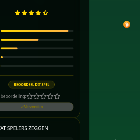
BEOORDEEL DIT SPEL
 beoordeling:
Verzenden
AT SPELERS ZEGGEN