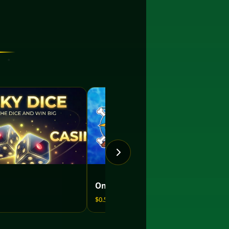
One-Piece-Monte
$0.50 - $10.00