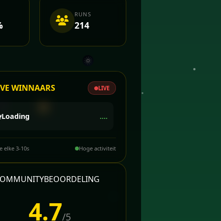
RUNS
%
205
IVE WINNAARS
LIVE

Loading
....
 elke 3-10s
Hoge activiteit
OMMUNITYBEOORDELING
4.7
/5