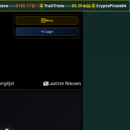
ixie
won
$0.39🍌
🎰
CryptoPirate84
won
$24.66🥈
💫
PhantomPFP
Menu
Login
nglijst
Laatste Nieuws