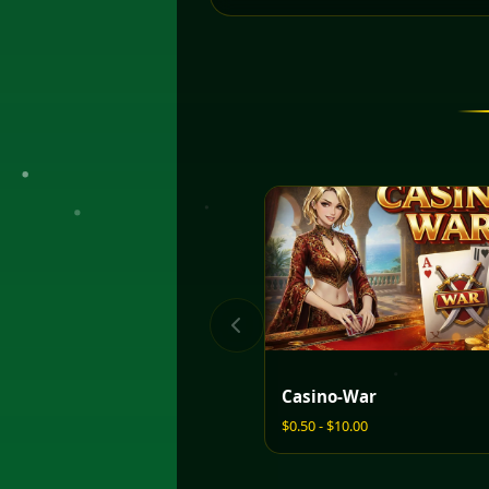
Casino-War
$0.50 - $10.00