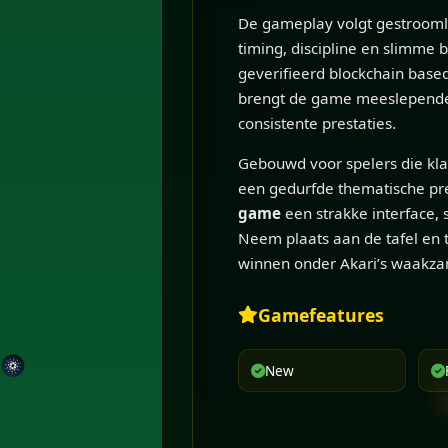
De gameplay volgt gestroomli
timing, discipline en slimme
geverifieerd blockchain base
brengt de game meeslepende s
consistente prestaties.
Gebouwd voor spelers die kla
een gedurfde thematische pre
game
een strakke interface,
Neem plaats aan de tafel en te
winnen onder Akari’s waakza
Gamefeatures
New