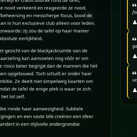
Terwijl er chaos uitbrak rond de tafel,
ze nooit verkeerd en reageerde ze nooit.
fa
lfbeheersing en messcherpe focus, bood de

aan in hun exclusieve club alleen voor leden.
rwaarde: zij zou de tafel op haar manier
absolute eerlijkheid.
g
et gezicht van de blackjackruimte van de

ze aarzeling kan aanvoelen nog vóór er om
e risico beter begrijpt dan de mannen die het
n opgebouwd. Toch schuilt er onder haar
ve
mbitie. Ze deelt niet simpelweg kaarten om
mdat de tafel de enige plek is waar ze zich

het lot zelf.
lke ronde haar aanwezigheid. Subtiele
egingen en een vaste blik creëren een sfeer
randert in een stijlvolle ondergrondse