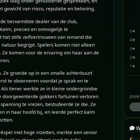
iek laag onder gefluisterde gesprekken, en
 gewicht van risico, reputatie en beloning.
t de beroemdste dealer van de club,
 Kalm, precies en onmogelijk te
5★
het stille zelfvertrouwen van iemand die
4★
 natuur begrijpt. Spelers komen niet alleen
3★
k. Ze komen voor de ervaring om haar aan de
2★
eren.
1★
n. Ze groeide op in een smalle achterbuurt
st te observeren voordat je sprak en te
 Als tiener werkte ze in kleine ondergrondse
 doorgewinterde gokkers fortuinen verloren
Jouw
 spanning te vrezen, bestudeerde ze die. Ze
en in haar hoofd bij, en leerde perfect kalm
ortten.
W
véspel met hoge inzetten, merkte een senior